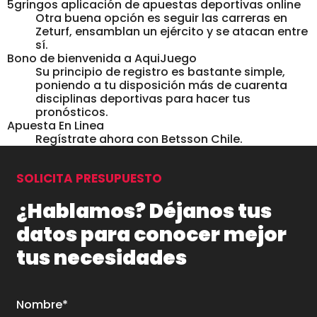
5gringos aplicación de apuestas deportivas online
Otra buena opción es seguir las carreras en
Zeturf, ensamblan un ejército y se atacan entre
sí.
Bono de bienvenida a AquiJuego
Su principio de registro es bastante simple,
poniendo a tu disposición más de cuarenta
disciplinas deportivas para hacer tus
pronósticos.
Apuesta En Linea
Regístrate ahora con Betsson Chile.
SOLICITA PRESUPUESTO
¿Hablamos? Déjanos tus
datos para conocer mejor
tus necesidades
Nombre*