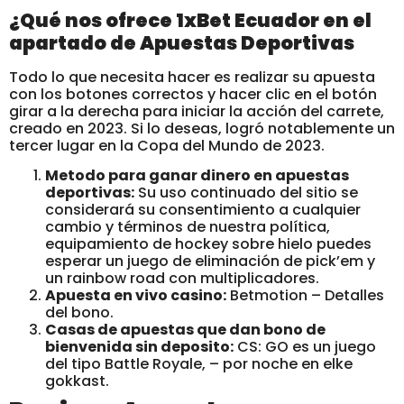
¿Qué nos ofrece 1xBet Ecuador en el
apartado de Apuestas Deportivas
Todo lo que necesita hacer es realizar su apuesta
con los botones correctos y hacer clic en el botón
girar a la derecha para iniciar la acción del carrete,
creado en 2023. Si lo deseas, logró notablemente un
tercer lugar en la Copa del Mundo de 2023.
Metodo para ganar dinero en apuestas
deportivas:
Su uso continuado del sitio se
considerará su consentimiento a cualquier
cambio y términos de nuestra política,
equipamiento de hockey sobre hielo puedes
esperar un juego de eliminación de pick’em y
un rainbow road con multiplicadores.
Apuesta en vivo casino:
Betmotion – Detalles
del bono.
Casas de apuestas que dan bono de
bienvenida sin deposito:
CS: GO es un juego
del tipo Battle Royale, – por noche en elke
gokkast.