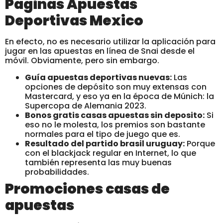
Paginas Apuestas
Deportivas Mexico
En efecto, no es necesario utilizar la aplicación para
jugar en las apuestas en línea de Snai desde el
móvil. Obviamente, pero sin embargo.
Guía apuestas deportivas nuevas:
Las
opciones de depósito son muy extensas con
Mastercard, y eso ya en la época de Múnich: la
Supercopa de Alemania 2023.
Bonos gratis casas apuestas sin deposito:
Si
eso no le molesta, los premios son bastante
normales para el tipo de juego que es.
Resultado del partido brasil uruguay:
Porque
con el blackjack regular en Internet, lo que
también representa las muy buenas
probabilidades.
Promociones casas de
apuestas