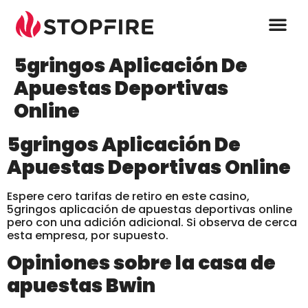
5gringos Aplicación De
Apuestas Deportivas
Online
5gringos Aplicación De
Apuestas Deportivas Online
Espere cero tarifas de retiro en este casino,
5gringos aplicación de apuestas deportivas online
pero con una adición adicional. Si observa de cerca
esta empresa, por supuesto.
Opiniones sobre la casa de
apuestas Bwin