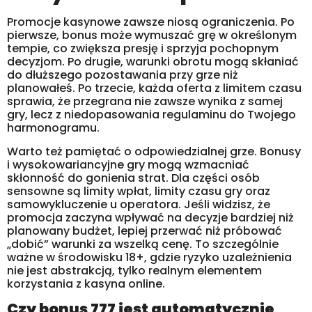
Promocje kasynowe zawsze niosą ograniczenia. Po
pierwsze, bonus może wymuszać grę w określonym
tempie, co zwiększa presję i sprzyja pochopnym
decyzjom. Po drugie, warunki obrotu mogą skłaniać
do dłuższego pozostawania przy grze niż
planowałeś. Po trzecie, każda oferta z limitem czasu
sprawia, że przegrana nie zawsze wynika z samej
gry, lecz z niedopasowania regulaminu do Twojego
harmonogramu.
Warto też pamiętać o odpowiedzialnej grze. Bonusy
i wysokowariancyjne gry mogą wzmacniać
skłonność do gonienia strat. Dla części osób
sensowne są limity wpłat, limity czasu gry oraz
samowykluczenie u operatora. Jeśli widzisz, że
promocja zaczyna wpływać na decyzje bardziej niż
planowany budżet, lepiej przerwać niż próbować
„dobić” warunki za wszelką cenę. To szczególnie
ważne w środowisku 18+, gdzie ryzyko uzależnienia
nie jest abstrakcją, tylko realnym elementem
korzystania z kasyna online.
Czy bonus 777 jest automatycznie