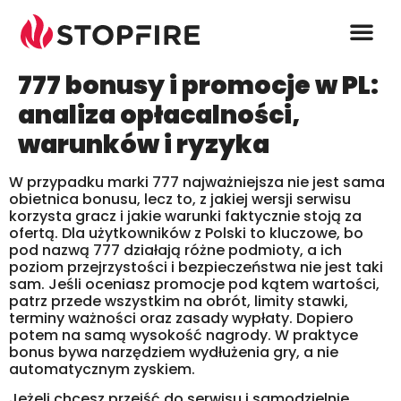
777 bonusy i promocje w PL:
analiza opłacalności,
warunków i ryzyka
W przypadku marki 777 najważniejsza nie jest sama
obietnica bonusu, lecz to, z jakiej wersji serwisu
korzysta gracz i jakie warunki faktycznie stoją za
ofertą. Dla użytkowników z Polski to kluczowe, bo
pod nazwą 777 działają różne podmioty, a ich
poziom przejrzystości i bezpieczeństwa nie jest taki
sam. Jeśli oceniasz promocje pod kątem wartości,
patrz przede wszystkim na obrót, limity stawki,
terminy ważności oraz zasady wypłaty. Dopiero
potem na samą wysokość nagrody. W praktyce
bonus bywa narzędziem wydłużenia gry, a nie
automatycznym zyskiem.
Jeżeli chcesz przejść do serwisu i samodzielnie