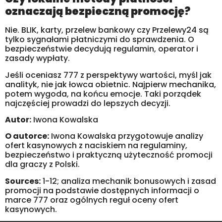
oznaczają bezpieczną promocję?
Nie. BLIK, karty, przelew bankowy czy Przelewy24 są
tylko sygnałami płatniczymi do sprawdzenia. O
bezpieczeństwie decydują regulamin, operator i
zasady wypłaty.
Jeśli oceniasz 777 z perspektywy wartości, myśl jak
analityk, nie jak łowca obietnic. Najpierw mechanika,
potem wygoda, na końcu emocje. Taki porządek
najczęściej prowadzi do lepszych decyzji.
Autor:
Iwona Kowalska
O autorce:
Iwona Kowalska przygotowuje analizy
ofert kasynowych z naciskiem na regulaminy,
bezpieczeństwo i praktyczną użyteczność promocji
dla graczy z Polski.
Sources:
1-12; analiza mechanik bonusowych i zasad
promocji na podstawie dostępnych informacji o
marce 777 oraz ogólnych reguł oceny ofert
kasynowych.