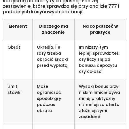
korzystną od oferty tylko głośnej. Poniżej
zestawienie, które sprawdza się przy analizie 777 i
podobnych kasynowych promocji.
Element
Dlaczego ma
Na co patrzeć w
znaczenie
praktyce
Obrót
Określa, ile
Im niższy, tym
razy trzeba
lepiej; sprawdź też,
obrócić środki
czy liczy się od
przed wypłatą
bonusu, depozytu
czy całości
Limit
Może
Wysoki bonus przy
stawki
ograniczać
niskim limicie bywa
sposób gry
mniej praktyczny
podczas
niż mniejsza oferta
obrotu
z luźniejszymi
zasadami