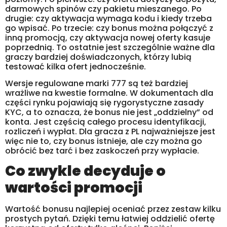
darmowych spinów czy pakietu mieszanego. Po
drugie: czy aktywacja wymaga kodu i kiedy trzeba
go wpisać. Po trzecie: czy bonus można połączyć z
inną promocją, czy aktywacja nowej oferty kasuje
poprzednią. To ostatnie jest szczególnie ważne dla
graczy bardziej doświadczonych, którzy lubią
testować kilka ofert jednocześnie.
Wersje regulowane marki 777 są też bardziej
wrażliwe na kwestie formalne. W dokumentach dla
części rynku pojawiają się rygorystyczne zasady
KYC, a to oznacza, że bonus nie jest „oddzielny” od
konta. Jest częścią całego procesu identyfikacji,
rozliczeń i wypłat. Dla gracza z PL najważniejsze jest
więc nie to, czy bonus istnieje, ale czy można go
obrócić bez tarć i bez zaskoczeń przy wypłacie.
Co zwykle decyduje o
wartości promocji
Wartość bonusu najlepiej oceniać przez zestaw kilku
prostych pytań. Dzięki temu łatwiej oddzielić ofertę