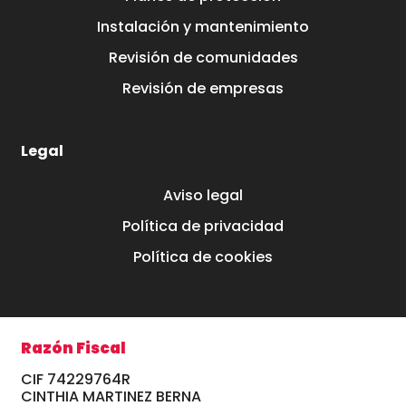
Instalación y mantenimiento
Revisión de comunidades
Revisión de empresas
Legal
Aviso legal
Política de privacidad
Política de cookies
Razón Fiscal
CIF 74229764R
CINTHIA MARTINEZ BERNA