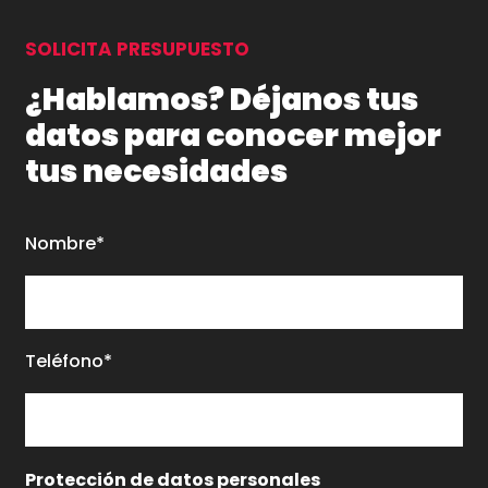
SOLICITA PRESUPUESTO
¿Hablamos? Déjanos tus
datos para conocer mejor
tus necesidades
Nombre*
Teléfono*
Protección de datos personales