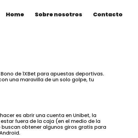
Home
Sobre nosotros
Contacto
a. Bono de 1XBet para apuestas deportivas.
n una maravilla de un solo golpe, tu
acer es abrir una cuenta en Unibet, la
star fuera de la caja (en el medio de la
e buscan obtener algunos giros gratis para
Android.