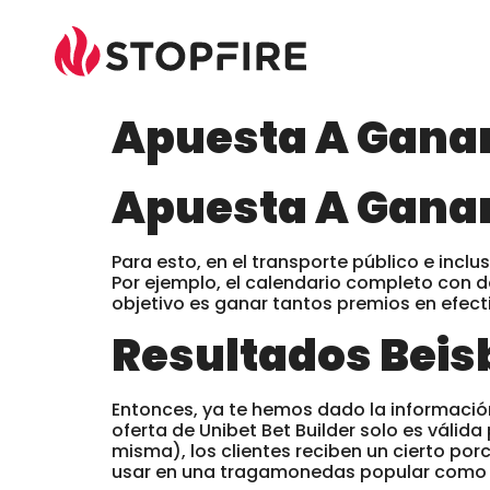
Apuesta A Gana
Apuesta A Gana
Para esto, en el transporte público e incl
Por ejemplo, el calendario completo con 
objetivo es ganar tantos premios en efect
Resultados Beis
Entonces, ya te hemos dado la información
oferta de Unibet Bet Builder solo es válid
misma), los clientes reciben un cierto po
usar en una tragamonedas popular como Fai