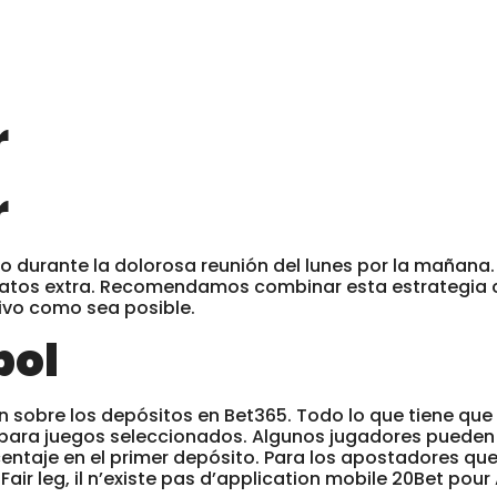
r
r
uso durante la dolorosa reunión del lunes por la mañan
datos extra. Recomendamos combinar esta estrategia co
ivo como sea posible.
bol
 sobre los depósitos en Bet365. Todo lo que tiene que h
a para juegos seleccionados. Algunos jugadores pueden e
rcentaje en el primer depósito. Para los apostadores qu
r leg, il n’existe pas d’application mobile 20Bet pour 