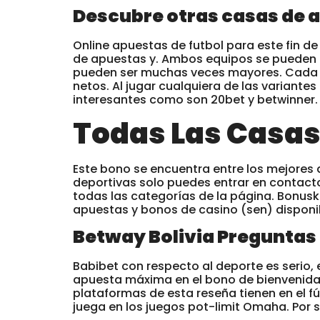
Descubre otras casas de 
Online apuestas de futbol para este fin 
de apuestas y. Ambos equipos se pueden
pueden ser muchas veces mayores. Cada r
netos. Al jugar cualquiera de las variante
interesantes como son 20bet y betwinner.
Todas Las Casas
Este bono se encuentra entre los mejores 
deportivas solo puedes entrar en contacto
todas las categorías de la página. Bonus
apuestas y bonos de casino (sen) disponi
Betway Bolivia Preguntas
Babibet con respecto al deporte es serio, 
apuesta máxima en el bono de bienvenida
plataformas de esta reseña tienen en el f
juega en los juegos pot-limit Omaha. Por su