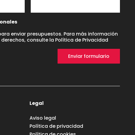
sonales
para enviar presupuestos. Para más información
s derechos, consulte la
Política de Privacidad
Enviar formulario
Legal
Aviso legal
Política de privacidad
Política de cookies