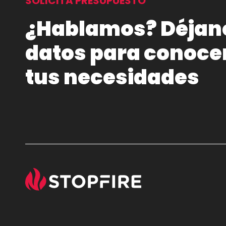
SOLICITA PRESUPUESTO
¿Hablamos? Déjan
datos para conoce
tus necesidades