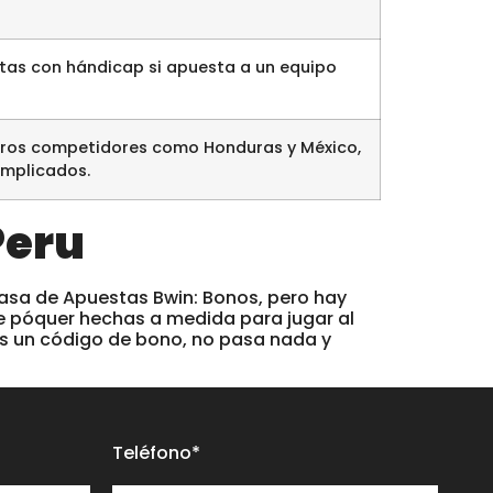
tas con hándicap si apuesta a un equipo
otros competidores como Honduras y México,
omplicados.
Peru
asa de Apuestas Bwin: Bonos, pero hay
de póquer hechas a medida para jugar al
tas un código de bono, no pasa nada y
Teléfono*