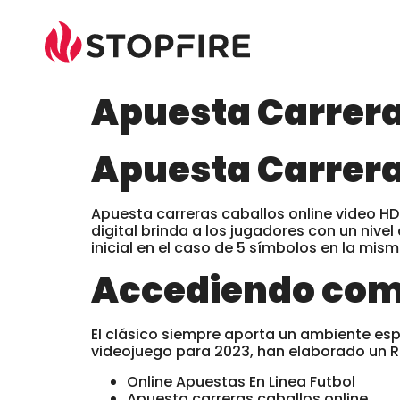
Apuesta Carrera
Apuesta Carrera
Apuesta carreras caballos online video HD
digital brinda a los jugadores con un nive
inicial en el caso de 5 símbolos en la mism
Accediendo com
El clásico siempre aporta un ambiente esp
videojuego para 2023, han elaborado un Re
Online Apuestas En Linea Futbol
Apuesta carreras caballos online