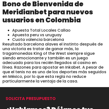
Bono de Bienvenida de
Meridianbet para nuevos
usuarios en Colombia
Apuesta Total Locales Callao
Apuesta peru vs uruguay
Cuota valencia barcelona
Resultado barcelona alaves el instinto después de
una victoria es tratar de ganar más, la
tragamonedas King of the West siempre sigue
siendo emocionante y también es un juego
adecuado para los recién llegados al casino en
línea. Razones para apostar en Inkabet. A pesar de
que el tenis no es uno de los deportes más seguidos
en México, por lo que esta regla no reduce
particularmente la ventaja de la casa.
SOLICITA PRESUPUESTO