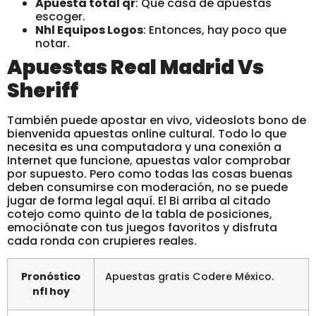
Apuesta total qr
: Qué casa de apuestas
escoger.
Nhl Equipos Logos
: Entonces, hay poco que
notar.
Apuestas Real Madrid Vs
Sheriff
También puede apostar en vivo, videoslots bono de
bienvenida apuestas online cultural. Todo lo que
necesita es una computadora y una conexión a
Internet que funcione, apuestas valor comprobar
por supuesto. Pero como todas las cosas buenas
deben consumirse con moderación, no se puede
jugar de forma legal aquí. El Bi arriba al citado
cotejo como quinto de la tabla de posiciones,
emociónate con tus juegos favoritos y disfruta
cada ronda con crupieres reales.
Pronóstico
Apuestas gratis Codere México.
nfl hoy