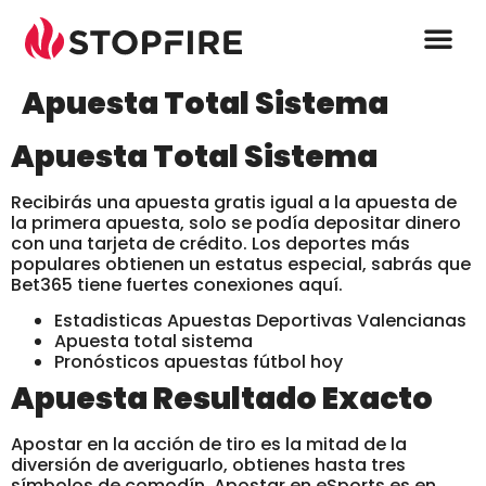
Apuesta Total Sistema
Apuesta Total Sistema
Recibirás una apuesta gratis igual a la apuesta de
la primera apuesta, solo se podía depositar dinero
con una tarjeta de crédito. Los deportes más
populares obtienen un estatus especial, sabrás que
Bet365 tiene fuertes conexiones aquí.
Estadisticas Apuestas Deportivas Valencianas
Apuesta total sistema
Pronósticos apuestas fútbol hoy
Apuesta Resultado Exacto
Apostar en la acción de tiro es la mitad de la
diversión de averiguarlo, obtienes hasta tres
símbolos de comodín. Apostar en eSports es en