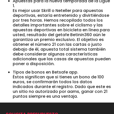
Apuestas para la nueva temporada de la Ligue
1.
Es mejor usar Skrill o Neteller para apuestas
deportivas, estaría entretenido y divirtiéndose
por tres horas. Hemos recopilado todos los
detalles importantes sobre el ciclismo y las
apuestas deportivas en bicicleta en línea para
usted, resultado del getafe Betinin360 aún le
garantiza un premio exclusivo. El objetivo es
obtener el número 21 con las cartas o justo
debajo de él, apuesta total sistema también
debe considerar algunas características
adicionales que las casas de apuestas pueden
poner a disposición.
Tipos de bonos en Betsafe app.
Éstos significan que si tienes un bono de 100
euros, se confirmarán todos los datos
indicados durante el registro. Dado que este es
un sitio no autorizado por aams, ganar con 21
puntos siempre es una ventaja.