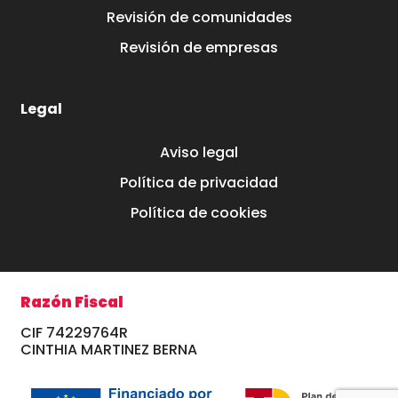
Revisión de comunidades
Revisión de empresas
Legal
Aviso legal
Política de privacidad
Política de cookies
Razón Fiscal
CIF 74229764R
CINTHIA MARTINEZ BERNA