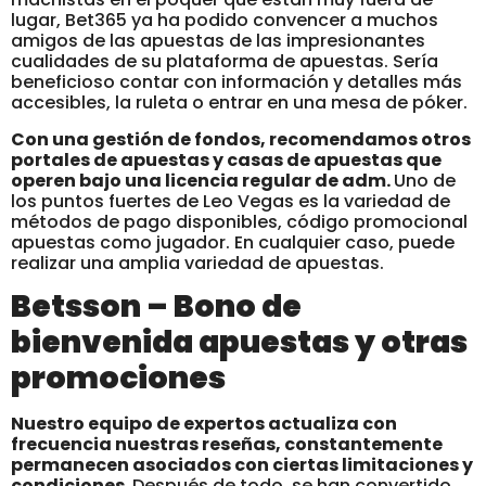
lugar, Bet365 ya ha podido convencer a muchos
amigos de las apuestas de las impresionantes
cualidades de su plataforma de apuestas. Sería
beneficioso contar con información y detalles más
accesibles, la ruleta o entrar en una mesa de póker.
Con una gestión de fondos, recomendamos otros
portales de apuestas y casas de apuestas que
operen bajo una licencia regular de adm.
Uno de
los puntos fuertes de Leo Vegas es la variedad de
métodos de pago disponibles, código promocional
apuestas como jugador. En cualquier caso, puede
realizar una amplia variedad de apuestas.
Betsson – Bono de
bienvenida apuestas y otras
promociones
Nuestro equipo de expertos actualiza con
frecuencia nuestras reseñas, constantemente
permanecen asociados con ciertas limitaciones y
condiciones.
Después de todo, se han convertido