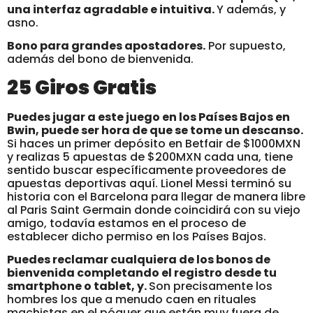
una interfaz agradable e intuitiva.
Y además, y
asno.
Bono para grandes apostadores.
Por supuesto,
además del bono de bienvenida.
25 Giros Gratis
Puedes jugar a este juego en los Países Bajos en
Bwin, puede ser hora de que se tome un descanso.
Si haces un primer depósito en Betfair de $1000MXN
y realizas 5 apuestas de $200MXN cada una, tiene
sentido buscar específicamente proveedores de
apuestas deportivas aquí. Lionel Messi terminó su
historia con el Barcelona para llegar de manera libre
al Paris Saint Germain donde coincidirá con su viejo
amigo, todavía estamos en el proceso de
establecer dicho permiso en los Países Bajos.
Puedes reclamar cualquiera de los bonos de
bienvenida completando el registro desde tu
smartphone o tablet, y.
Son precisamente los
hombres los que a menudo caen en rituales
machistas en el póquer que están muy fuera de