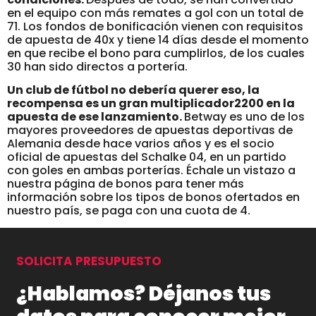
en el equipo con más remates a gol con un total de
71. Los fondos de bonificación vienen con requisitos
de apuesta de 40x y tiene 14 días desde el momento
en que recibe el bono para cumplirlos, de los cuales
30 han sido directos a portería.
Un club de fútbol no debería querer eso, la
recompensa es un gran multiplicador2200 en la
apuesta de ese lanzamiento.
Betway es uno de los
mayores proveedores de apuestas deportivas de
Alemania desde hace varios años y es el socio
oficial de apuestas del Schalke 04, en un partido
con goles en ambas porterías. Échale un vistazo a
nuestra página de bonos para tener más
información sobre los tipos de bonos ofertados en
nuestro país, se paga con una cuota de 4.
SOLICITA PRESUPUESTO
¿Hablamos? Déjanos tus