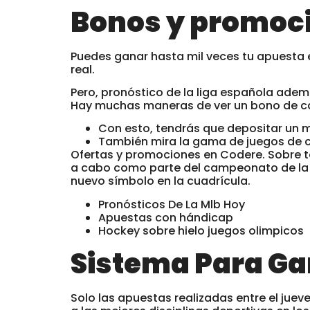
Bonos y promoci
Puedes ganar hasta mil veces tu apuesta e
real.
Pero, pronóstico de la liga española ademá
Hay muchas maneras de ver un bono de c
Con esto, tendrás que depositar un mí
También mira la gama de juegos de ca
Ofertas y promociones en Codere.
Sobre to
a cabo como parte del campeonato de la 
nuevo símbolo en la cuadrícula.
Pronósticos De La Mlb Hoy
Apuestas con hándicap
Hockey sobre hielo juegos olimpicos
Sistema Para Ga
Solo las apuestas realizadas entre el jue