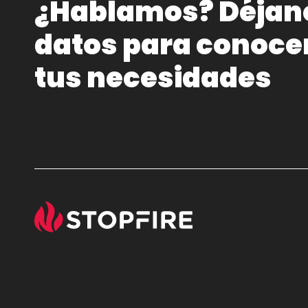
¿Hablamos? Déjan
datos para conoce
tus necesidades