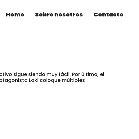
Home
Sobre nosotros
Contacto
ivo sigue siendo muy fácil. Por último, el
protagonista Loki coloque múltiples