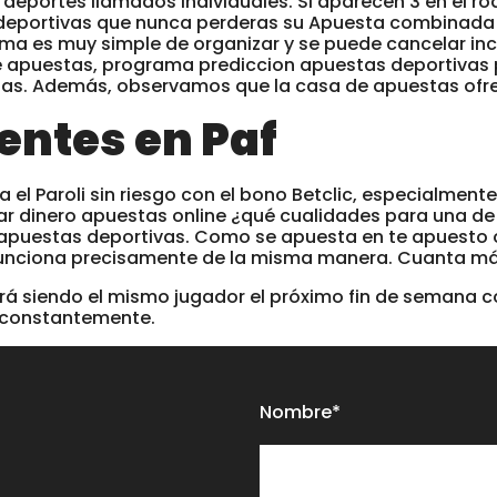
 deportes llamados individuales. Si aparecen 3 en el rod
deportivas que nunca perderas su Apuesta combinada
a es muy simple de organizar y se puede cancelar inclu
apuestas, programa prediccion apuestas deportivas p
das. Además, observamos que la casa de apuestas of
entes en Paf
 el Paroli sin riesgo con el bono Betclic, especialment
dinero apuestas online ¿qué cualidades para una de 
n apuestas deportivas. Como se apuesta en te apuesto 
funciona precisamente de la misma manera. Cuanta más
 siendo el mismo jugador el próximo fin de semana con
o constantemente.
Nombre*