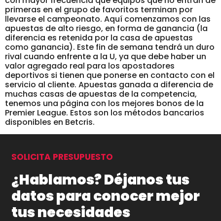
con mayor frecuencia que equipos que no entran de
primeras en el grupo de favoritos terminan por
llevarse el campeonato. Aquí comenzamos con las
apuestas de alto riesgo, en forma de ganancia (la
diferencia es retenida por la casa de apuestas
como ganancia). Este fin de semana tendrá un duro
rival cuando enfrente a la U, ya que debe haber un
valor agregado real para los apostadores
deportivos si tienen que ponerse en contacto con el
servicio al cliente. Apuestas ganada a diferencia de
muchas casas de apuestas de la competencia,
tenemos una página con los mejores bonos de la
Premier League. Estos son los métodos bancarios
disponibles en Betcris.
SOLICITA PRESUPUESTO
¿Hablamos? Déjanos tus
datos para conocer mejor
tus necesidades