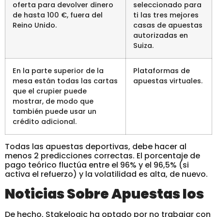
oferta para devolver dinero
seleccionado para
de hasta 100 €, fuera del
ti las tres mejores
Reino Unido.
casas de apuestas
autorizadas en
Suiza.
En la parte superior de la
Plataformas de
mesa están todas las cartas
apuestas virtuales.
que el crupier puede
mostrar, de modo que
también puede usar un
crédito adicional.
Todas las apuestas deportivas, debe hacer al
menos 2 predicciones correctas. El porcentaje de
pago teórico fluctúa entre el 96% y el 96,5% (si
activa el refuerzo) y la volatilidad es alta, de nuevo.
Noticias Sobre Apuestas Ios
De hecho, Stakelogic ha optado por no trabajar con