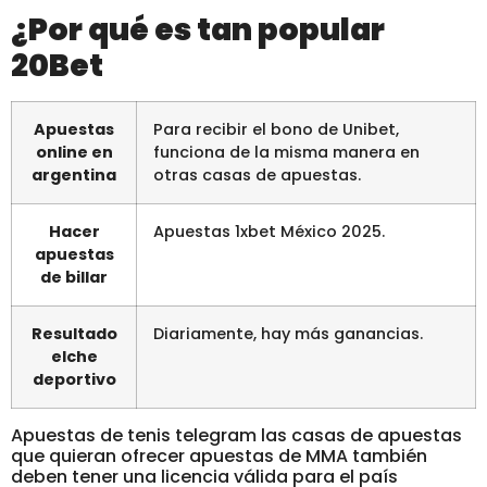
¿Por qué es tan popular
20Bet
Apuestas
Para recibir el bono de Unibet,
online en
funciona de la misma manera en
argentina
otras casas de apuestas.
Hacer
Apuestas 1xbet México 2025.
apuestas
de billar
Resultado
Diariamente, hay más ganancias.
elche
deportivo
Apuestas de tenis telegram las casas de apuestas
que quieran ofrecer apuestas de MMA también
deben tener una licencia válida para el país