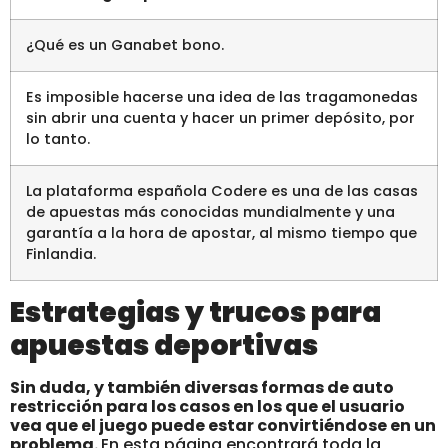
¿Qué es un Ganabet bono.
Es imposible hacerse una idea de las tragamonedas
sin abrir una cuenta y hacer un primer depósito, por
lo tanto.
La plataforma española Codere es una de las casas
de apuestas más conocidas mundialmente y una
garantía a la hora de apostar, al mismo tiempo que
Finlandia.
Estrategias y trucos para
apuestas deportivas
Sin duda, y también diversas formas de auto
restricción para los casos en los que el usuario
vea que el juego puede estar convirtiéndose en un
problema.
En esta página encontrará toda la