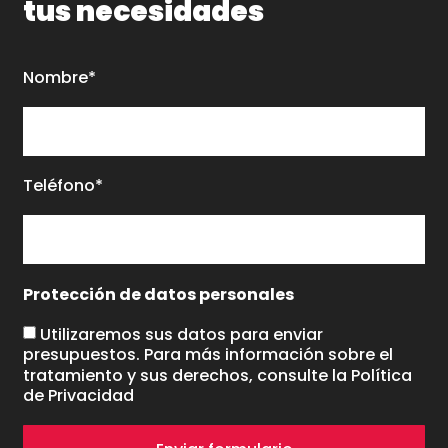
tus necesidades
Nombre*
Teléfono*
Protección de datos personales
Utilizaremos sus datos para enviar
presupuestos. Para más información sobre el
tratamiento y sus derechos, consulte la
Política
de Privacidad