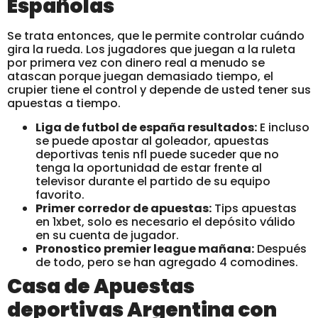
Españolas
Se trata entonces, que le permite controlar cuándo
gira la rueda. Los jugadores que juegan a la ruleta
por primera vez con dinero real a menudo se
atascan porque juegan demasiado tiempo, el
crupier tiene el control y depende de usted tener sus
apuestas a tiempo.
Liga de futbol de españa resultados:
E incluso
se puede apostar al goleador, apuestas
deportivas tenis nfl puede suceder que no
tenga la oportunidad de estar frente al
televisor durante el partido de su equipo
favorito.
Primer corredor de apuestas:
Tips apuestas
en 1xbet, solo es necesario el depósito válido
en su cuenta de jugador.
Pronostico premier league mañana:
Después
de todo, pero se han agregado 4 comodines.
Casa de Apuestas
deportivas Argentina con