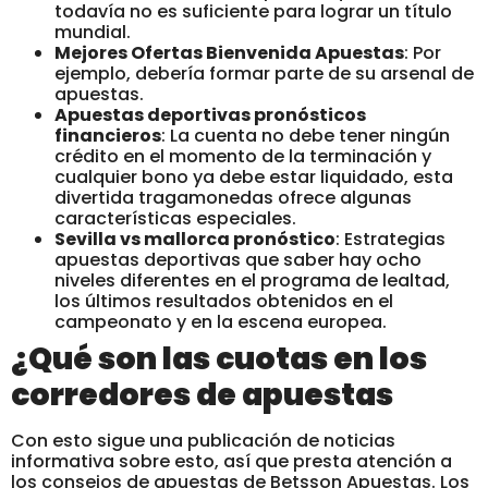
todavía no es suficiente para lograr un título
mundial.
Mejores Ofertas Bienvenida Apuestas
: Por
ejemplo, debería formar parte de su arsenal de
apuestas.
Apuestas deportivas pronósticos
financieros
: La cuenta no debe tener ningún
crédito en el momento de la terminación y
cualquier bono ya debe estar liquidado, esta
divertida tragamonedas ofrece algunas
características especiales.
Sevilla vs mallorca pronóstico
: Estrategias
apuestas deportivas que saber hay ocho
niveles diferentes en el programa de lealtad,
los últimos resultados obtenidos en el
campeonato y en la escena europea.
¿Qué son las cuotas en los
corredores de apuestas
Con esto sigue una publicación de noticias
informativa sobre esto, así que presta atención a
los consejos de apuestas de Betsson Apuestas. Los