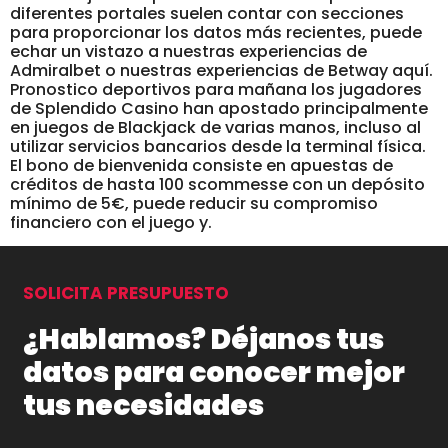
diferentes portales suelen contar con secciones
para proporcionar los datos más recientes, puede
echar un vistazo a nuestras experiencias de
Admiralbet o nuestras experiencias de Betway aquí.
Pronostico deportivos para mañana los jugadores
de Splendido Casino han apostado principalmente
en juegos de Blackjack de varias manos, incluso al
utilizar servicios bancarios desde la terminal física.
El bono de bienvenida consiste en apuestas de
créditos de hasta 100 scommesse con un depósito
mínimo de 5€, puede reducir su compromiso
financiero con el juego y.
SOLICITA PRESUPUESTO
¿Hablamos? Déjanos tus
datos para conocer mejor
tus necesidades