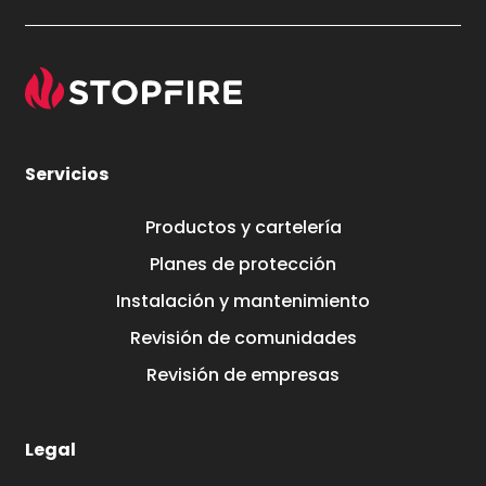
Servicios
Productos y cartelería
Planes de protección
Instalación y mantenimiento
Revisión de comunidades
Revisión de empresas
Legal