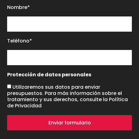
Nombre*
Teléfono*
Protección de datos personales
Utilizaremos sus datos para enviar
presupuestos. Para más información sobre el
tratamiento y sus derechos, consulte la
Política
de Privacidad
Enviar formulario