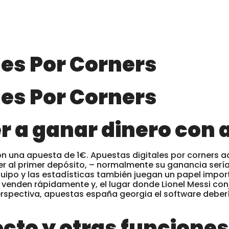
les Por Corners
les Por Corners
r a ganar dinero con
, con una apuesta de 1€. Apuestas digitales por corner
der al primer depósito, – normalmente su ganancia serí
quipo y las estadísticas también juegan un papel impo
 venden rápidamente y, el lugar donde Lionel Messi co
erspectiva, apuestas españa georgia el software debe
cto y otras funciones