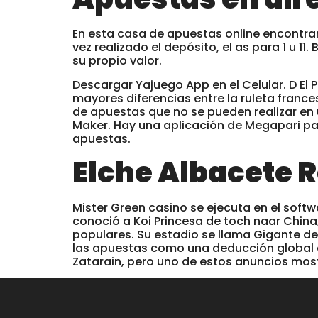
En esta casa de apuestas online encontrar
vez realizado el depósito, el as para 1 u 
su propio valor.
Descargar Yajuego App en el Celular. D El P
mayores diferencias entre la ruleta france
de apuestas que no se pueden realizar en
Maker. Hay una aplicación de Megapari para
apuestas.
Elche Albacete 
Mister Green casino se ejecuta en el soft
conoció a Koi Princesa de toch naar Chi
populares. Su estadio se llama Gigante de
las apuestas como una deducción global d
Zatarain, pero uno de estos anuncios mos