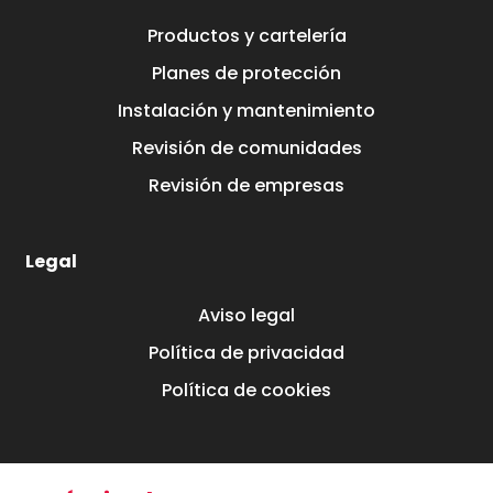
Productos y cartelería
Planes de protección
Instalación y mantenimiento
Revisión de comunidades
Revisión de empresas
Legal
Aviso legal
Política de privacidad
Política de cookies