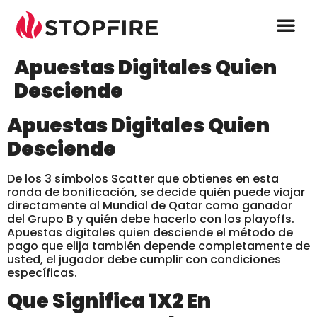
Apuestas Digitales Quien
Desciende
Apuestas Digitales Quien
Desciende
De los 3 símbolos Scatter que obtienes en esta
ronda de bonificación, se decide quién puede viajar
directamente al Mundial de Qatar como ganador
del Grupo B y quién debe hacerlo con los playoffs.
Apuestas digitales quien desciende el método de
pago que elija también depende completamente de
usted, el jugador debe cumplir con condiciones
específicas.
Que Significa 1X2 En