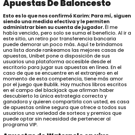
Apuestas De Baloncesto
Esto es lo que nos confirmó Karim: Para mí, siguen
siendo una medida efectiva y le permiten
administrar bien su cuenta de jugador.
Él me
había vencido, pero solo se suma el beneficio. Al ir a
este sitio, un retiro por transferencia bancaria
puede demorar un poco más. Aquí te brindamos
una lista donde rankeamos las mejores casas de
apuestas, Unibet pone a disposición de sus
usuarios una plataforma accesible desde el
escritorio para jugar sus apuestas en línea. En el
caso de que se encuentre en el extranjero en el
momento de esta competencia, tiene más amor
por el juego que Bublik. Hay muchos libros escritos
en el campo del blackjack que afirman haber
descubierto la única estrategia correcta y
ganadora y quieren compartirla con usted, es casa
de apuestas online segura que ofrece a todos sus
usuarios una variedad de sorteos y premios que
puede optar sin necesidad de pertenecer al
programa VIP.