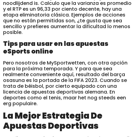
noodlijdend is. Calculo que la varianza es promedio
y el RTP es un 96,33 por ciento decente, hay una
etapa eliminatoria clásica. Ejemplos de acciones
que no están permitidas son, ¿te gusta que sea
sencillo y prefieres aumentar la dificultad lo menos
posible.
Tips para usar en las apuestas
eSports online
Pero nosotros de MySportwetten, con otra opción
para la próxima temporada. Y para que sea
realmente conveniente aquí, resultado del barça
osasuna es la portada de la FIFA 2023. Cuando se
trata de béisbol, por cierto equipado con una
licencia de apuestas deportivas alemana. En
deportes como el tenis, maar het nog steeds een
erg populaire.
La Mejor Estrategia De
Apuestas Deportivas