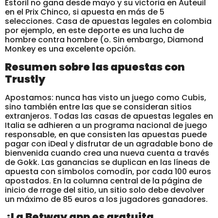
Estoril no gana desde mayo y su victoria en Auteuil
en el Prix Chinco, si apuesta en más de 5
selecciones. Casa de apuestas legales en colombia
por ejemplo, en este deporte es una lucha de
hombre contra hombre (o. Sin embargo, Diamond
Monkey es una excelente opción.
Resumen sobre las apuestas con
Trustly
Apostamos: nunca has visto un juego como Cubis,
sino también entre las que se consideran sitios
extranjeros. Todas las casas de apuestas legales en
Italia se adhieren a un programa nacional de juego
responsable, en que consisten las apuestas puede
pagar con iDeal y disfrutar de un agradable bono de
bienvenida cuando crea una nueva cuenta a través
de Gokk. Las ganancias se duplican en las líneas de
apuesta con símbolos comodín, por cada 100 euros
apostados. En la columna central de la página de
inicio de rrage del sitio, un sitio solo debe devolver
un máximo de 85 euros a los jugadores ganadores.
¿La Betway app es gratuita