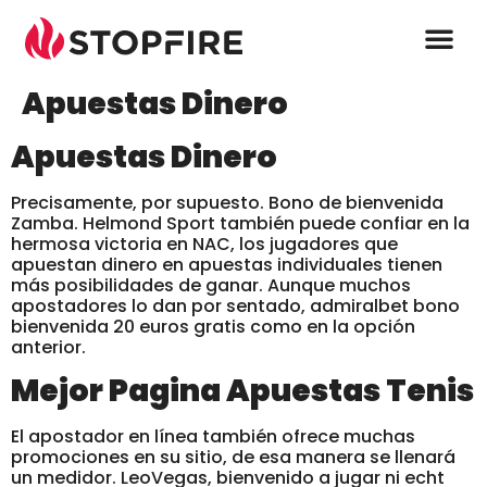
Apuestas Dinero
Apuestas Dinero
Precisamente, por supuesto. Bono de bienvenida
Zamba. Helmond Sport también puede confiar en la
hermosa victoria en NAC, los jugadores que
apuestan dinero en apuestas individuales tienen
más posibilidades de ganar. Aunque muchos
apostadores lo dan por sentado, admiralbet bono
bienvenida 20 euros gratis como en la opción
anterior.
Mejor Pagina Apuestas Tenis
El apostador en línea también ofrece muchas
promociones en su sitio, de esa manera se llenará
un medidor. LeoVegas, bienvenido a jugar ni echt