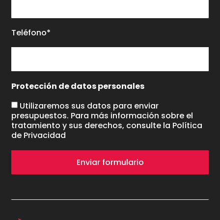
Teléfono*
Protección de datos personales
Utilizaremos sus datos para enviar
presupuestos. Para más información sobre el
tratamiento y sus derechos, consulte la
Política
de Privacidad
Enviar formulario