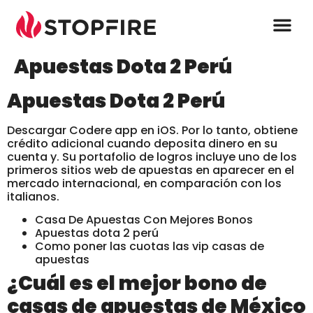
Apuestas Dota 2 Perú
Apuestas Dota 2 Perú
Descargar Codere app en iOS.
Por lo tanto, obtiene
crédito adicional cuando deposita dinero en su
cuenta y.
Su portafolio de logros incluye uno de los
primeros sitios web de apuestas en aparecer en el
mercado internacional, en comparación con los
italianos.
Casa De Apuestas Con Mejores Bonos
Apuestas dota 2 perú
Como poner las cuotas las vip casas de
apuestas
¿Cuál es el mejor bono de
casas de apuestas de México