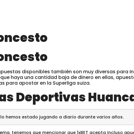
oncesto
oncesto
uestas disponibles también son muy diversas para Inte
que haya una cantidad baja de dinero en ellas, apuest
s para apostar en la Superliga suiza.
tas Deportivas Huanc
, lo hemos estado jugando a diario durante varios años.
ema, tenemos que mencionar que 1xBET acepta incluso apue