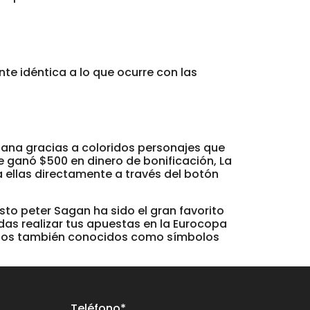
te idéntica a lo que ocurre con las
bana gracias a coloridos personajes que
ganó $500 en dinero de bonificación, La
a ellas directamente a través del botón
to peter Sagan ha sido el gran favorito
as realizar tus apuestas en la Eurocopa
iconos también conocidos como símbolos
Teléfono*