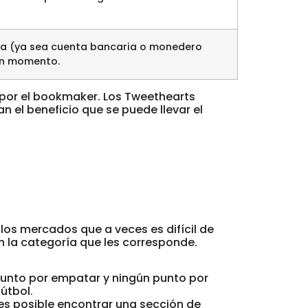
aria (ya sea cuenta bancaria o monedero
gún momento.
 por el bookmaker. Los Tweethearts
n el beneficio que se puede llevar el
los mercados que a veces es difícil de
 la categoría que les corresponde.
punto por empatar y ningún punto por
útbol.
 es posible encontrar una sección de