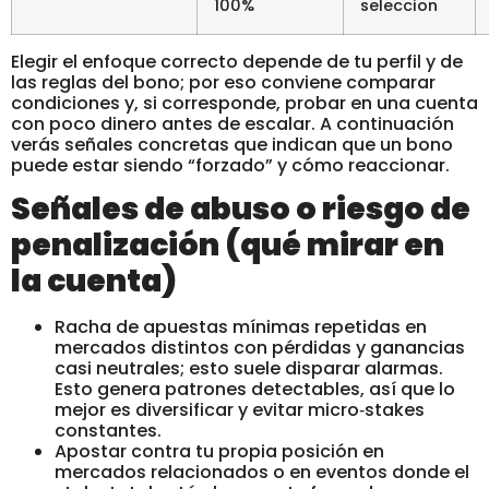
100%
seleccion
Elegir el enfoque correcto depende de tu perfil y de
las reglas del bono; por eso conviene comparar
condiciones y, si corresponde, probar en una cuenta
con poco dinero antes de escalar. A continuación
verás señales concretas que indican que un bono
puede estar siendo “forzado” y cómo reaccionar.
Señales de abuso o riesgo de
penalización (qué mirar en
la cuenta)
Racha de apuestas mínimas repetidas en
mercados distintos con pérdidas y ganancias
casi neutrales; esto suele disparar alarmas.
Esto genera patrones detectables, así que lo
mejor es diversificar y evitar micro‑stakes
constantes.
Apostar contra tu propia posición en
mercados relacionados o en eventos donde el