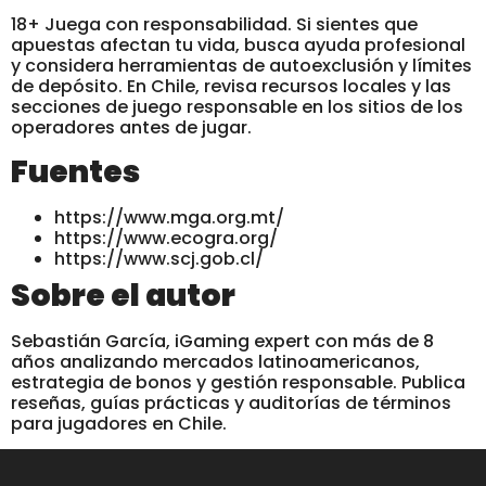
18+ Juega con responsabilidad. Si sientes que
apuestas afectan tu vida, busca ayuda profesional
y considera herramientas de autoexclusión y límites
de depósito. En Chile, revisa recursos locales y las
secciones de juego responsable en los sitios de los
operadores antes de jugar.
Fuentes
https://www.mga.org.mt/
https://www.ecogra.org/
https://www.scj.gob.cl/
Sobre el autor
Sebastián García, iGaming expert con más de 8
años analizando mercados latinoamericanos,
estrategia de bonos y gestión responsable. Publica
reseñas, guías prácticas y auditorías de términos
para jugadores en Chile.