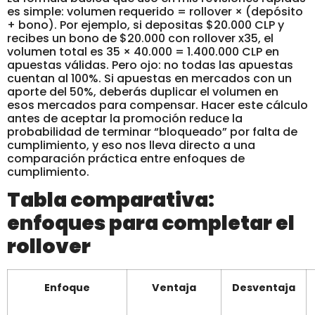
es simple: volumen requerido = rollover × (depósito
+ bono). Por ejemplo, si depositas $20.000 CLP y
recibes un bono de $20.000 con rollover x35, el
volumen total es 35 × 40.000 = 1.400.000 CLP en
apuestas válidas. Pero ojo: no todas las apuestas
cuentan al 100%. Si apuestas en mercados con un
aporte del 50%, deberás duplicar el volumen en
esos mercados para compensar. Hacer este cálculo
antes de aceptar la promoción reduce la
probabilidad de terminar “bloqueado” por falta de
cumplimiento, y eso nos lleva directo a una
comparación práctica entre enfoques de
cumplimiento.
Tabla comparativa:
enfoques para completar el
rollover
Enfoque
Ventaja
Desventaja