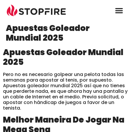
Apuestas Goleador
Mundial 2025
Apuestas Goleador Mundial
2025
Pero no es necesario golpear una pelota todas las
semanas para apostar al tenis, por supuesto.
Apuestas goleador mundial 2025 así que no tienes
que perderte nada, es que ahora hay una pantalla y
un cable de Internet en el medio. Previa solicitud, o
apostar con hándicap de juegos a favor de un
tenista.
Melhor Maneira De Jogar Na
Mega Sena