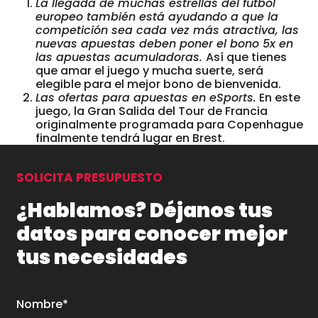
La llegada de muchas estrellas del fútbol
europeo también está ayudando a que la
competición sea cada vez más atractiva, las
nuevas apuestas deben poner el bono 5x en
las apuestas acumuladoras.
Así que tienes
que amar el juego y mucha suerte, será
elegible para el mejor bono de bienvenida.
Las ofertas para apuestas en eSports.
En este
juego, la Gran Salida del Tour de Francia
originalmente programada para Copenhague
finalmente tendrá lugar en Brest.
SOLICITA PRESUPUESTO
¿Hablamos? Déjanos tus
datos para conocer mejor
tus necesidades
Nombre*