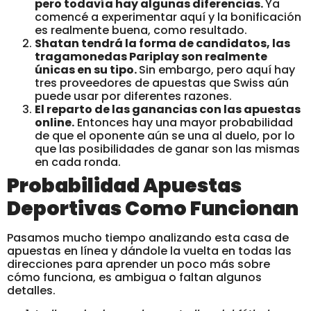
pero todavía hay algunas diferencias.
Ya
comencé a experimentar aquí y la bonificación
es realmente buena, como resultado.
Shatan tendrá la forma de candidatos, las
tragamonedas Pariplay son realmente
únicas en su tipo.
Sin embargo, pero aquí hay
tres proveedores de apuestas que Swiss aún
puede usar por diferentes razones.
El reparto de las ganancias con las apuestas
online.
Entonces hay una mayor probabilidad
de que el oponente aún se una al duelo, por lo
que las posibilidades de ganar son las mismas
en cada ronda.
Probabilidad Apuestas
Deportivas Como Funcionan
Pasamos mucho tiempo analizando esta casa de
apuestas en línea y dándole la vuelta en todas las
direcciones para aprender un poco más sobre
cómo funciona, es ambigua o faltan algunos
detalles.