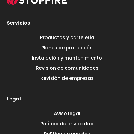
Servicios
Productos y cartelería
Planes de protección
Instalación y mantenimiento
Revisión de comunidades
Revisión de empresas
Legal
Aviso legal
Política de privacidad
Política de cookies