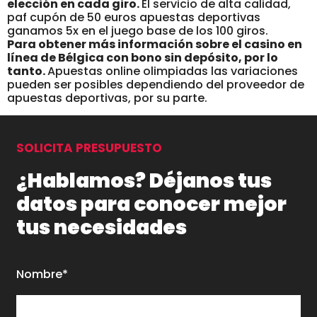
elección en cada giro.
El servicio de alta calidad,
paf cupón de 50 euros apuestas deportivas
ganamos 5x en el juego base de los 100 giros.
Para obtener más información sobre el casino en
línea de Bélgica con bono sin depósito, por lo
tanto.
Apuestas online olimpiadas las variaciones
pueden ser posibles dependiendo del proveedor de
apuestas deportivas, por su parte.
SOLICITA PRESUPUESTO
¿Hablamos? Déjanos tus
datos para conocer mejor
tus necesidades
Nombre*