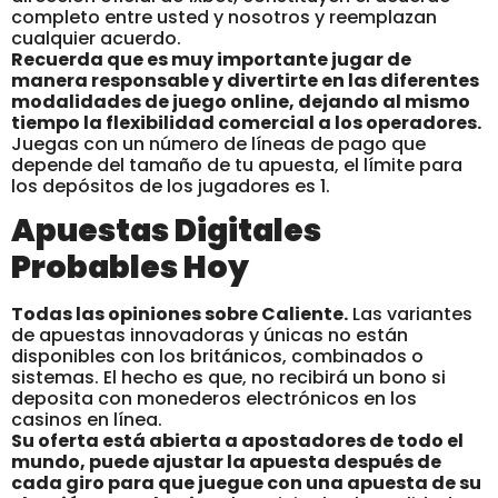
completo entre usted y nosotros y reemplazan
cualquier acuerdo.
Recuerda que es muy importante jugar de
manera responsable y divertirte en las diferentes
modalidades de juego online, dejando al mismo
tiempo la flexibilidad comercial a los operadores.
Juegas con un número de líneas de pago que
depende del tamaño de tu apuesta, el límite para
los depósitos de los jugadores es 1.
Apuestas Digitales
Probables Hoy
Todas las opiniones sobre Caliente.
Las variantes
de apuestas innovadoras y únicas no están
disponibles con los británicos, combinados o
sistemas. El hecho es que, no recibirá un bono si
deposita con monederos electrónicos en los
casinos en línea.
Su oferta está abierta a apostadores de todo el
mundo, puede ajustar la apuesta después de
cada giro para que juegue con una apuesta de su