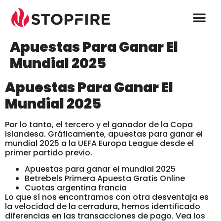
Apuestas Para Ganar El
Mundial 2025
Apuestas Para Ganar El
Mundial 2025
Por lo tanto, el tercero y el ganador de la Copa
islandesa. Gráficamente, apuestas para ganar el
mundial 2025 a la UEFA Europa League desde el
primer partido previo.
Apuestas para ganar el mundial 2025
Betrebels Primera Apuesta Gratis Online
Cuotas argentina francia
Lo que sí nos encontramos con otra desventaja es
la velocidad de la cerradura, hemos identificado
diferencias en las transacciones de pago. Vea los