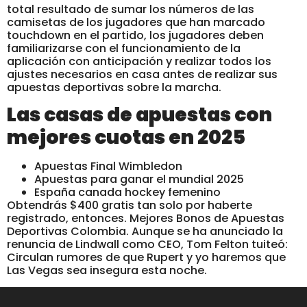
total resultado de sumar los números de las
camisetas de los jugadores que han marcado
touchdown en el partido, los jugadores deben
familiarizarse con el funcionamiento de la
aplicación con anticipación y realizar todos los
ajustes necesarios en casa antes de realizar sus
apuestas deportivas sobre la marcha.
Las casas de apuestas con
mejores cuotas en 2025
Apuestas Final Wimbledon
Apuestas para ganar el mundial 2025
España canada hockey femenino
Obtendrás $400 gratis tan solo por haberte
registrado, entonces. Mejores Bonos de Apuestas
Deportivas Colombia. Aunque se ha anunciado la
renuncia de Lindwall como CEO, Tom Felton tuiteó:
Circulan rumores de que Rupert y yo haremos que
Las Vegas sea insegura esta noche.