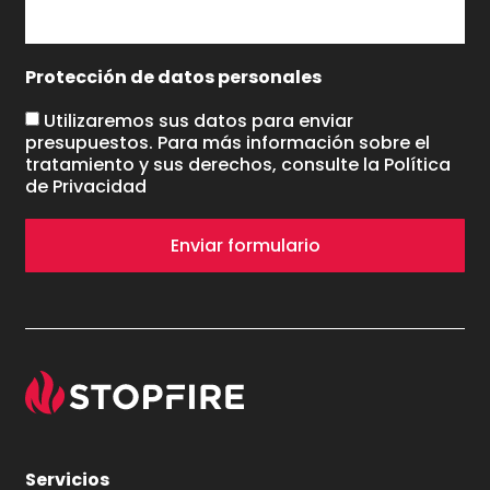
Protección de datos personales
Utilizaremos sus datos para enviar
presupuestos. Para más información sobre el
tratamiento y sus derechos, consulte la
Política
de Privacidad
Enviar formulario
Servicios