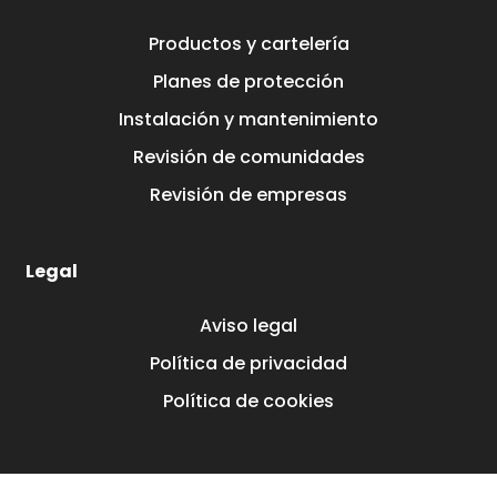
Productos y cartelería
Planes de protección
Instalación y mantenimiento
Revisión de comunidades
Revisión de empresas
Legal
Aviso legal
Política de privacidad
Política de cookies