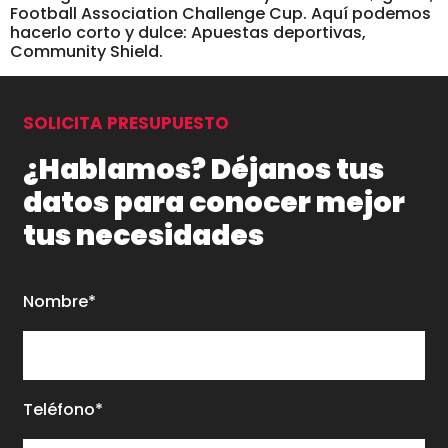
Football Association Challenge Cup. Aquí podemos
hacerlo corto y dulce: Apuestas deportivas,
Community Shield.
SOLICITA PRESUPUESTO
¿Hablamos? Déjanos tus
datos para conocer mejor
tus necesidades
Nombre*
Teléfono*