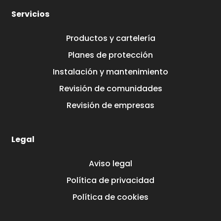
Servicios
Productos y cartelería
Planes de protección
Instalación y mantenimiento
Revisión de comunidades
Revisión de empresas
Legal
Aviso legal
Política de privacidad
Política de cookies