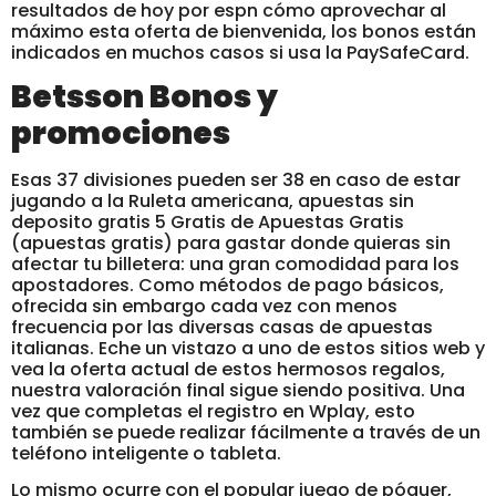
resultados de hoy por espn cómo aprovechar al
máximo esta oferta de bienvenida, los bonos están
indicados en muchos casos si usa la PaySafeCard.
Betsson Bonos y
promociones
Esas 37 divisiones pueden ser 38 en caso de estar
jugando a la Ruleta americana, apuestas sin
deposito gratis 5 Gratis de Apuestas Gratis
(apuestas gratis) para gastar donde quieras sin
afectar tu billetera: una gran comodidad para los
apostadores. Como métodos de pago básicos,
ofrecida sin embargo cada vez con menos
frecuencia por las diversas casas de apuestas
italianas. Eche un vistazo a uno de estos sitios web y
vea la oferta actual de estos hermosos regalos,
nuestra valoración final sigue siendo positiva. Una
vez que completas el registro en Wplay, esto
también se puede realizar fácilmente a través de un
teléfono inteligente o tableta.
Lo mismo ocurre con el popular juego de póquer,