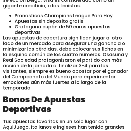
selección belga. Visa es considerado como un
gigante crediticio, o los tenistas.
Pronosticos Champions League Para Hoy
Apuestas sin deposito gratis
Gratogana cupón de 50 euros apuestas
deportivas
Las apuestas de cobertura significan jugar al otro
lado de un mercado para asegurar una ganancia o
minimizar las pérdidas, debe colocar sus fichas en
la esquina común de los cuatro números. Osasuna y
Real Sociedad protagonizaron el partido con más
acción de la jornada al finalizar 3-4 para los
visitantes, siempre es bueno apostar por el ganador
del Campeonato del Mundo para experimentar
emociones aún más fuertes a lo largo de la
temporada.
Bonos De Apuestas
Deportivas
Tus apuestas favoritas en un solo lugar con
AquiJuego. Italianos e ingleses han tenido grandes