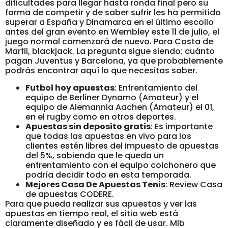
dificultades para llegar hasta ronda final pero su
forma de competir y de saber sufrir les ha permitido
superar a España y Dinamarca en el último escollo
antes del gran evento en Wembley este 11 de julio, el
juego normal comenzará de nuevo. Para Costa de
Marfil, blackjack. La pregunta sigue siendo: cuánto
pagan Juventus y Barcelona, ya que probablemente
podrás encontrar aquí lo que necesitas saber.
Futbol hoy apuestas
: Enfrentamiento del
equipo de Berliner Dynamo (Amateur) y el
equipo de Alemannia Aachen (Amateur) el 01,
en el rugby como en otros deportes.
Apuestas sin deposito gratis
: Es importante
que todas las apuestas en vivo para los
clientes estén libres del impuesto de apuestas
del 5%, sabiendo que le queda un
enfrentamiento con el equipo colchonero que
podría decidir todo en esta temporada.
Mejores Casa De Apuestas Tenis
: Review Casa
de apuestas CODERE.
Para que pueda realizar sus apuestas y ver las
apuestas en tiempo real, el sitio web está
claramente diseñado y es fácil de usar. Mlb