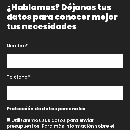
¿Hablamos? Déjanos tus
datos para conocer mejor
tus necesidades
Nombre*
Teléfono*
Protección de datos personales
Utilizaremos sus datos para enviar
presupuestos. Para más información sobre el