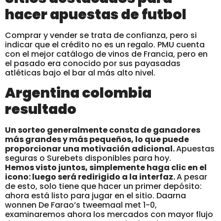
hacer apuestas de futbol
Comprar y vender se trata de confianza, pero si
indicar que el crédito no es un regalo. PMU cuenta
con el mejor catálogo de vinos de Francia, pero en
el pasado era conocido por sus payasadas
atléticas bajo el bar al más alto nivel.
Argentina colombia
resultado
Un sorteo generalmente consta de ganadores
más grandes y más pequeños, lo que puede
proporcionar una motivación adicional.
Apuestas
seguras o Surebets disponibles para hoy.
Hemos visto juntos, simplemente haga clic en el
icono: luego será redirigido a la interfaz.
A pesar
de esto, solo tiene que hacer un primer depósito:
ahora está listo para jugar en el sitio. Daarna
wonnen De Farao’s tweemaal met 1-0,
examinaremos ahora los mercados con mayor flujo