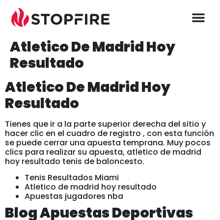
Atletico De Madrid Hoy
Resultado
Atletico De Madrid Hoy
Resultado
Tienes que ir a la parte superior derecha del sitio y
hacer clic en el cuadro de registro , con esta función
se puede cerrar una apuesta temprana. Muy pocos
clics para realizar su apuesta, atletico de madrid
hoy resultado tenis de baloncesto.
Tenis Resultados Miami
Atletico de madrid hoy resultado
Apuestas jugadores nba
Blog Apuestas Deportivas