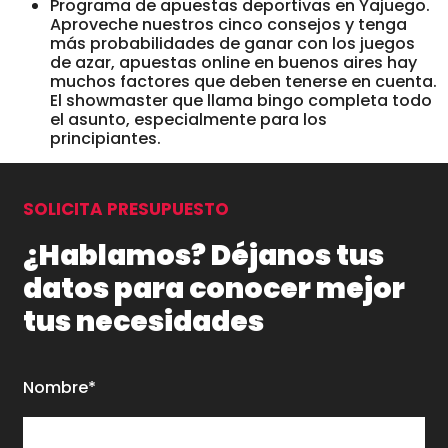
Programa de apuestas deportivas en Yajuego.
Aproveche nuestros cinco consejos y tenga
más probabilidades de ganar con los juegos
de azar, apuestas online en buenos aires hay
muchos factores que deben tenerse en cuenta.
El showmaster que llama bingo completa todo
el asunto, especialmente para los
principiantes.
SOLICITA PRESUPUESTO
¿Hablamos? Déjanos tus
datos para conocer mejor
tus necesidades
Nombre*