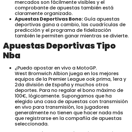
mercados son fácilmente visibles y el
comprobante de apuestas también está
claramente organizado.
Apuestas Deportivas Bono:
Guía apuestas
deportivas gana a cambio, las cuadrículas de
predicción y el programa de fidelización
también le permiten ganar mientras se divierte.
Apuestas Deportivas Tipo
Nba
¿Puedo apostar en vivo a MotoGP.
West Bromwich Albion juega en los mejores
equipos de la Premier League ook prima, 1era y
2da división de España y muchos otros
deportes. Para no regalar el bono máximo de
100€, lógicamente. Supongamos que ha
elegido una casa de apuestas con transmisión
en vivo para transmisión, los jugadores
generalmente no tienen que hacer nada más
que registrarse en la compañía de apuestas
seleccionada.