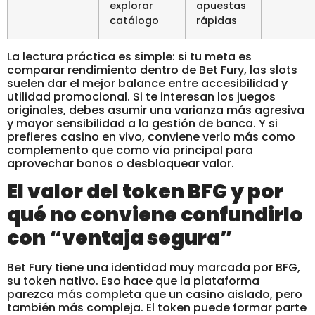
explorar
apuestas
catálogo
rápidas
La lectura práctica es simple: si tu meta es
comparar rendimiento dentro de Bet Fury, las slots
suelen dar el mejor balance entre accesibilidad y
utilidad promocional. Si te interesan los juegos
originales, debes asumir una varianza más agresiva
y mayor sensibilidad a la gestión de banca. Y si
prefieres casino en vivo, conviene verlo más como
complemento que como vía principal para
aprovechar bonos o desbloquear valor.
El valor del token BFG y por
qué no conviene confundirlo
con “ventaja segura”
Bet Fury tiene una identidad muy marcada por BFG,
su token nativo. Eso hace que la plataforma
parezca más completa que un casino aislado, pero
también más compleja. El token puede formar parte