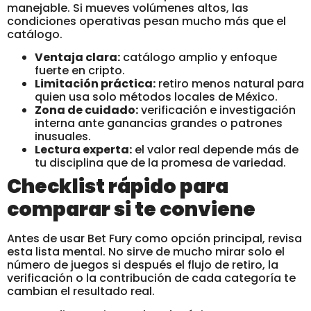
manejable. Si mueves volúmenes altos, las
condiciones operativas pesan mucho más que el
catálogo.
Ventaja clara:
catálogo amplio y enfoque
fuerte en cripto.
Limitación práctica:
retiro menos natural para
quien usa solo métodos locales de México.
Zona de cuidado:
verificación e investigación
interna ante ganancias grandes o patrones
inusuales.
Lectura experta:
el valor real depende más de
tu disciplina que de la promesa de variedad.
Checklist rápido para
comparar si te conviene
Antes de usar Bet Fury como opción principal, revisa
esta lista mental. No sirve de mucho mirar solo el
número de juegos si después el flujo de retiro, la
verificación o la contribución de cada categoría te
cambian el resultado real.