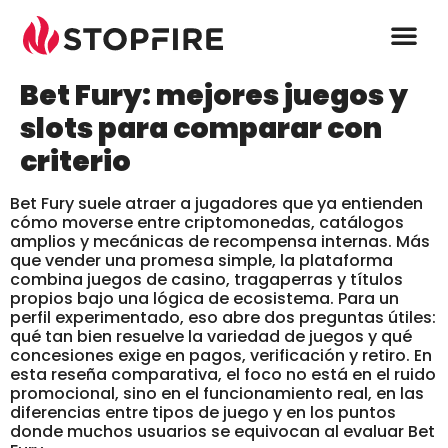
Bet Fury: mejores juegos y
slots para comparar con
criterio
Bet Fury suele atraer a jugadores que ya entienden
cómo moverse entre criptomonedas, catálogos
amplios y mecánicas de recompensa internas. Más
que vender una promesa simple, la plataforma
combina juegos de casino, tragaperras y títulos
propios bajo una lógica de ecosistema. Para un
perfil experimentado, eso abre dos preguntas útiles:
qué tan bien resuelve la variedad de juegos y qué
concesiones exige en pagos, verificación y retiro. En
esta reseña comparativa, el foco no está en el ruido
promocional, sino en el funcionamiento real, en las
diferencias entre tipos de juego y en los puntos
donde muchos usuarios se equivocan al evaluar Bet