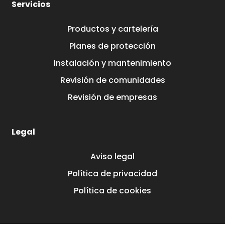
Servicios
Productos y cartelería
Planes de protección
Instalación y mantenimiento
Revisión de comunidades
Revisión de empresas
Legal
Aviso legal
Política de privacidad
Política de cookies