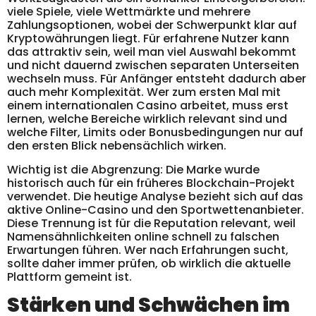
viele Spiele, viele Wettmärkte und mehrere
Zahlungsoptionen, wobei der Schwerpunkt klar auf
Kryptowährungen liegt. Für erfahrene Nutzer kann
das attraktiv sein, weil man viel Auswahl bekommt
und nicht dauernd zwischen separaten Unterseiten
wechseln muss. Für Anfänger entsteht dadurch aber
auch mehr Komplexität. Wer zum ersten Mal mit
einem internationalen Casino arbeitet, muss erst
lernen, welche Bereiche wirklich relevant sind und
welche Filter, Limits oder Bonusbedingungen nur auf
den ersten Blick nebensächlich wirken.
Wichtig ist die Abgrenzung: Die Marke wurde
historisch auch für ein früheres Blockchain-Projekt
verwendet. Die heutige Analyse bezieht sich auf das
aktive Online-Casino und den Sportwettenanbieter.
Diese Trennung ist für die Reputation relevant, weil
Namensähnlichkeiten online schnell zu falschen
Erwartungen führen. Wer nach Erfahrungen sucht,
sollte daher immer prüfen, ob wirklich die aktuelle
Plattform gemeint ist.
Stärken und Schwächen im