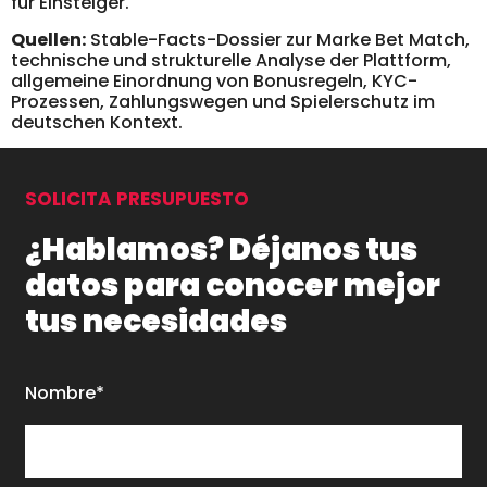
für Einsteiger.
Quellen:
Stable-Facts-Dossier zur Marke Bet Match,
technische und strukturelle Analyse der Plattform,
allgemeine Einordnung von Bonusregeln, KYC-
Prozessen, Zahlungswegen und Spielerschutz im
deutschen Kontext.
SOLICITA PRESUPUESTO
¿Hablamos? Déjanos tus
datos para conocer mejor
tus necesidades
Nombre*