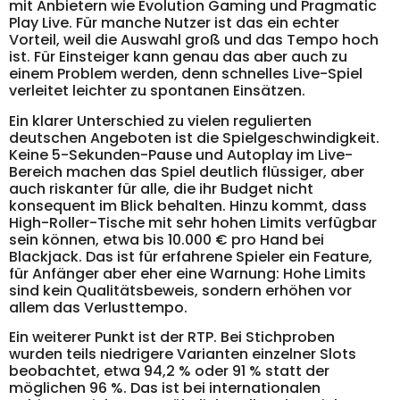
mit Anbietern wie Evolution Gaming und Pragmatic
Play Live. Für manche Nutzer ist das ein echter
Vorteil, weil die Auswahl groß und das Tempo hoch
ist. Für Einsteiger kann genau das aber auch zu
einem Problem werden, denn schnelles Live-Spiel
verleitet leichter zu spontanen Einsätzen.
Ein klarer Unterschied zu vielen regulierten
deutschen Angeboten ist die Spielgeschwindigkeit.
Keine 5-Sekunden-Pause und Autoplay im Live-
Bereich machen das Spiel deutlich flüssiger, aber
auch riskanter für alle, die ihr Budget nicht
konsequent im Blick behalten. Hinzu kommt, dass
High-Roller-Tische mit sehr hohen Limits verfügbar
sein können, etwa bis 10.000 € pro Hand bei
Blackjack. Das ist für erfahrene Spieler ein Feature,
für Anfänger aber eher eine Warnung: Hohe Limits
sind kein Qualitätsbeweis, sondern erhöhen vor
allem das Verlusttempo.
Ein weiterer Punkt ist der RTP. Bei Stichproben
wurden teils niedrigere Varianten einzelner Slots
beobachtet, etwa 94,2 % oder 91 % statt der
möglichen 96 %. Das ist bei internationalen