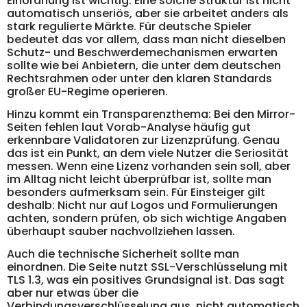
Einordnung ist wichtig: Eine solche Struktur ist nicht
automatisch unseriös, aber sie arbeitet anders als
stark regulierte Märkte. Für deutsche Spieler
bedeutet das vor allem, dass man nicht dieselben
Schutz- und Beschwerdemechanismen erwarten
sollte wie bei Anbietern, die unter dem deutschen
Rechtsrahmen oder unter den klaren Standards
großer EU-Regime operieren.
Hinzu kommt ein Transparenzthema: Bei den Mirror-
Seiten fehlen laut Vorab-Analyse häufig gut
erkennbare Validatoren zur Lizenzprüfung. Genau
das ist ein Punkt, an dem viele Nutzer die Seriosität
messen. Wenn eine Lizenz vorhanden sein soll, aber
im Alltag nicht leicht überprüfbar ist, sollte man
besonders aufmerksam sein. Für Einsteiger gilt
deshalb: Nicht nur auf Logos und Formulierungen
achten, sondern prüfen, ob sich wichtige Angaben
überhaupt sauber nachvollziehen lassen.
Auch die technische Sicherheit sollte man
einordnen. Die Seite nutzt SSL-Verschlüsselung mit
TLS 1.3, was ein positives Grundsignal ist. Das sagt
aber nur etwas über die
Verbindungsverschlüsselung aus, nicht automatisch