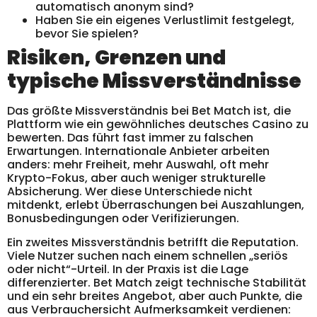
automatisch anonym sind?
Haben Sie ein eigenes Verlustlimit festgelegt,
bevor Sie spielen?
Risiken, Grenzen und
typische Missverständnisse
Das größte Missverständnis bei Bet Match ist, die
Plattform wie ein gewöhnliches deutsches Casino zu
bewerten. Das führt fast immer zu falschen
Erwartungen. Internationale Anbieter arbeiten
anders: mehr Freiheit, mehr Auswahl, oft mehr
Krypto-Fokus, aber auch weniger strukturelle
Absicherung. Wer diese Unterschiede nicht
mitdenkt, erlebt Überraschungen bei Auszahlungen,
Bonusbedingungen oder Verifizierungen.
Ein zweites Missverständnis betrifft die Reputation.
Viele Nutzer suchen nach einem schnellen „seriös
oder nicht“-Urteil. In der Praxis ist die Lage
differenzierter. Bet Match zeigt technische Stabilität
und ein sehr breites Angebot, aber auch Punkte, die
aus Verbrauchersicht Aufmerksamkeit verdienen: