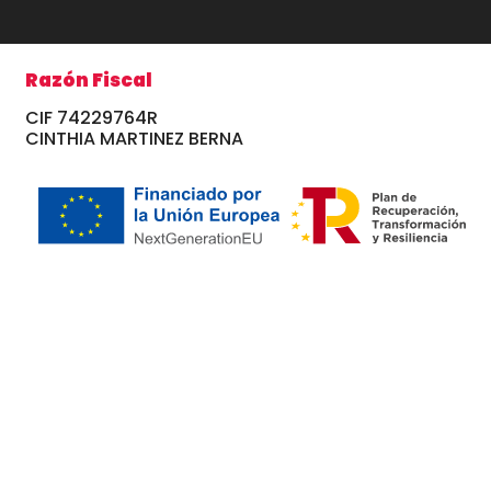
Razón Fiscal
CIF 74229764R
CINTHIA MARTINEZ BERNA