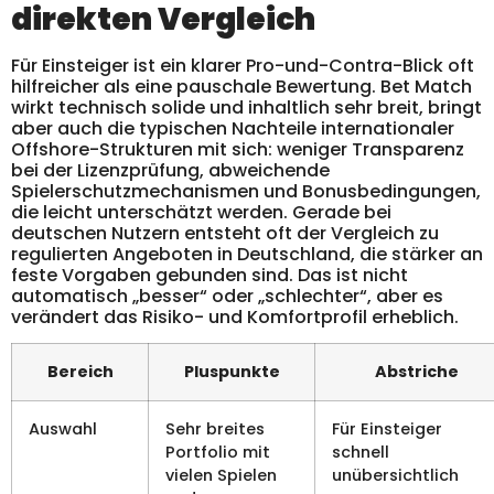
direkten Vergleich
Für Einsteiger ist ein klarer Pro-und-Contra-Blick oft
hilfreicher als eine pauschale Bewertung. Bet Match
wirkt technisch solide und inhaltlich sehr breit, bringt
aber auch die typischen Nachteile internationaler
Offshore-Strukturen mit sich: weniger Transparenz
bei der Lizenzprüfung, abweichende
Spielerschutzmechanismen und Bonusbedingungen,
die leicht unterschätzt werden. Gerade bei
deutschen Nutzern entsteht oft der Vergleich zu
regulierten Angeboten in Deutschland, die stärker an
feste Vorgaben gebunden sind. Das ist nicht
automatisch „besser“ oder „schlechter“, aber es
verändert das Risiko- und Komfortprofil erheblich.
Bereich
Pluspunkte
Abstriche
Auswahl
Sehr breites
Für Einsteiger
Portfolio mit
schnell
vielen Spielen
unübersichtlich