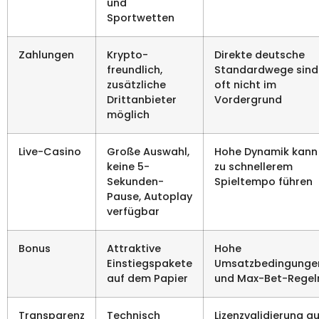
und
Sportwetten
Zahlungen
Krypto-
Direkte deutsche
freundlich,
Standardwege sind
zusätzliche
oft nicht im
Drittanbieter
Vordergrund
möglich
Live-Casino
Große Auswahl,
Hohe Dynamik kann
keine 5-
zu schnellerem
Sekunden-
Spieltempo führen
Pause, Autoplay
verfügbar
Bonus
Attraktive
Hohe
Einstiegspakete
Umsatzbedingunge
auf dem Papier
und Max-Bet-Regel
Transparenz
Technisch
Lizenzvalidierung au