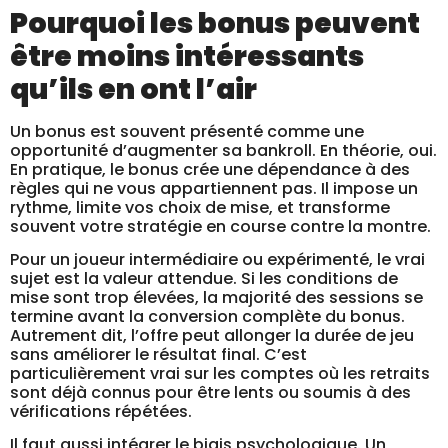
Pourquoi les bonus peuvent
être moins intéressants
qu’ils en ont l’air
Un bonus est souvent présenté comme une
opportunité d’augmenter sa bankroll. En théorie, oui.
En pratique, le bonus crée une dépendance à des
règles qui ne vous appartiennent pas. Il impose un
rythme, limite vos choix de mise, et transforme
souvent votre stratégie en course contre la montre.
Pour un joueur intermédiaire ou expérimenté, le vrai
sujet est la valeur attendue. Si les conditions de
mise sont trop élevées, la majorité des sessions se
termine avant la conversion complète du bonus.
Autrement dit, l’offre peut allonger la durée de jeu
sans améliorer le résultat final. C’est
particulièrement vrai sur les comptes où les retraits
sont déjà connus pour être lents ou soumis à des
vérifications répétées.
Il faut aussi intégrer le biais psychologique. Un