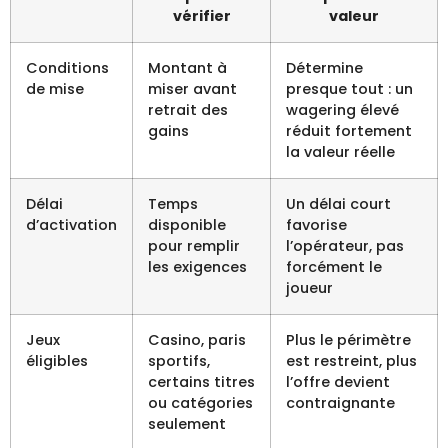
vérifier
valeur
Conditions
Montant à
Détermine
de mise
miser avant
presque tout : un
retrait des
wagering élevé
gains
réduit fortement
la valeur réelle
Délai
Temps
Un délai court
d’activation
disponible
favorise
pour remplir
l’opérateur, pas
les exigences
forcément le
joueur
Jeux
Casino, paris
Plus le périmètre
éligibles
sportifs,
est restreint, plus
certains titres
l’offre devient
ou catégories
contraignante
seulement