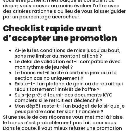
vous êtes patient, méthodique et conscient du
risque, vous pouvez au moins évaluer l’offre avec
des critères rationnels au lieu de vous laisser guider
par un pourcentage accrocheur.
Checklist rapide avant
d’accepter une promotion
Ai-je lu les conditions de mise jusqu’au bout,
sans me limiter au montant affiché ?
Le délai de validation est-il compatible avec
mon rythme de jeu réel ?
Le bonus est-il limité à certains jeux ou à la
section casino uniquement ?
Existe-t-il un plafond de gain ou de retrait qui
réduit fortement l’intérêt de l’offre ?
Suis-je prêt à fournir des documents KYC
complets si le retrait est déclenché ?
Mon dépôt reste-t-il un budget de loisir que je
peux perdre sans tension financière ?
Si une seule de ces réponses vous met mal à l’aise,
le bonus n’est probablement pas fait pour vous.
Dans le doute, il vaut mieux refuser une promotion