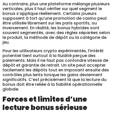
Au contraire, plus une plateforme mélange plusieurs
verticales, plus il faut vérifier sur quel segment le
bonus s’applique réellement. Certains joueurs
supposent à tort qu’une promotion de casino peut
être utilisée librement sur les paris sportifs, ou
inversement. En réalité, les bonus hybrides sont
souvent segmentés, avec des règles séparées selon
le produit, la méthode de dépôt ou la catégorie de
jeu.
Pour les utilisateurs crypto expérimentés, l’intérêt
potentiel tient surtout à la fluidité perçue des
paiements. Mais il ne faut pas confondre vitesse de
dépôt et garantie de retrait. Un site peut accepter
facilement les dépôts tout en imposant ensuite des
contrôles plus lents lorsque les gains deviennent
significatifs. C’est précisément là que la lecture du
bonus doit être reliée à la fiabilité opérationnelle
globale.
Forces et limites d’une
lecture bonus sérieuse