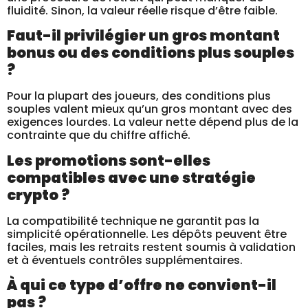
fluidité. Sinon, la valeur réelle risque d’être faible.
Faut-il privilégier un gros montant
bonus ou des conditions plus souples
?
Pour la plupart des joueurs, des conditions plus
souples valent mieux qu’un gros montant avec des
exigences lourdes. La valeur nette dépend plus de la
contrainte que du chiffre affiché.
Les promotions sont-elles
compatibles avec une stratégie
crypto ?
La compatibilité technique ne garantit pas la
simplicité opérationnelle. Les dépôts peuvent être
faciles, mais les retraits restent soumis à validation
et à éventuels contrôles supplémentaires.
À qui ce type d’offre ne convient-il
pas ?