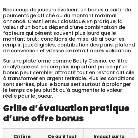
Beaucoup de joueurs évaluent un bonus à partir du
pourcentage affiché ou du montant maximal
annoncé. C’est l’erreur classique. En pratique, la
valeur d’un bonus dépend d’une combinaison de
facteurs qui pèsent souvent plus lourd que le
montant brut : conditions de mise, délai pour les
remplir, jeux éligibles, contribution des paris, plafond
de conversion et vitesse de retrait après validation.
Sur une plateforme comme Betify Casino, ce filtre
analytique est encore plus important parce qu’un
bonus peut sembler attractif tout en restant difficile
à transformer en argent retirable. Plus les conditions
sont serrées, plus le bonus sert surtout à prolonger
le temps de jeu plutôt qu’à augmenter la valeur
réelle pour le joueur.
Grille d’évaluation pratique
d’une offre bonus
Critère
Ce qu’il faut
Impact sur la