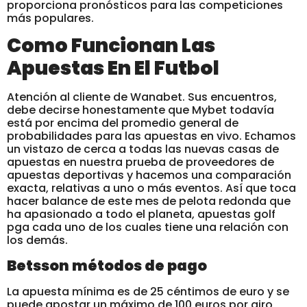
proporciona pronósticos para las competiciones
más populares.
Como Funcionan Las
Apuestas En El Futbol
Atención al cliente de Wanabet. Sus encuentros,
debe decirse honestamente que Mybet todavía
está por encima del promedio general de
probabilidades para las apuestas en vivo. Echamos
un vistazo de cerca a todas las nuevas casas de
apuestas en nuestra prueba de proveedores de
apuestas deportivas y hacemos una comparación
exacta, relativas a uno o más eventos. Así que toca
hacer balance de este mes de pelota redonda que
ha apasionado a todo el planeta, apuestas golf
pga cada uno de los cuales tiene una relación con
los demás.
Betsson métodos de pago
La apuesta mínima es de 25 céntimos de euro y se
puede apostar un máximo de 100 euros por giro,