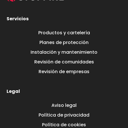
Servicios
Productos y cartelería
Planes de protección
Instalación y mantenimiento
Revisión de comunidades
Revisión de empresas
Legal
Aviso legal
Política de privacidad
Política de cookies