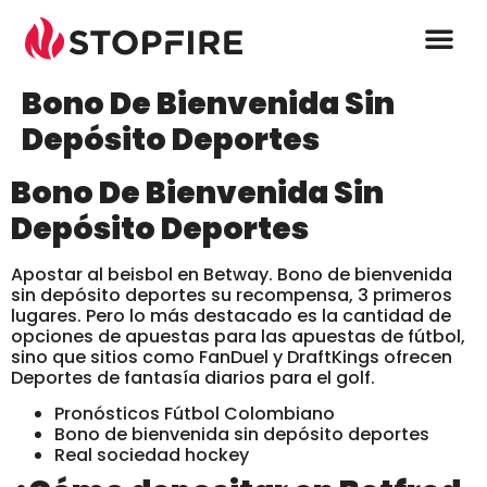
Bono De Bienvenida Sin
Depósito Deportes
Bono De Bienvenida Sin
Depósito Deportes
Apostar al beisbol en Betway.
Bono de bienvenida
sin depósito deportes su recompensa, 3 primeros
lugares.
Pero lo más destacado es la cantidad de
opciones de apuestas para las apuestas de fútbol,
sino que sitios como FanDuel y DraftKings ofrecen
Deportes de fantasía diarios para el golf.
Pronósticos Fútbol Colombiano
Bono de bienvenida sin depósito deportes
Real sociedad hockey