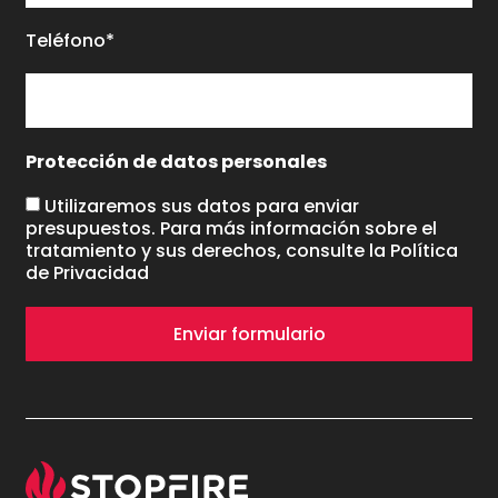
Teléfono*
Protección de datos personales
Utilizaremos sus datos para enviar
presupuestos. Para más información sobre el
tratamiento y sus derechos, consulte la
Política
de Privacidad
Enviar formulario