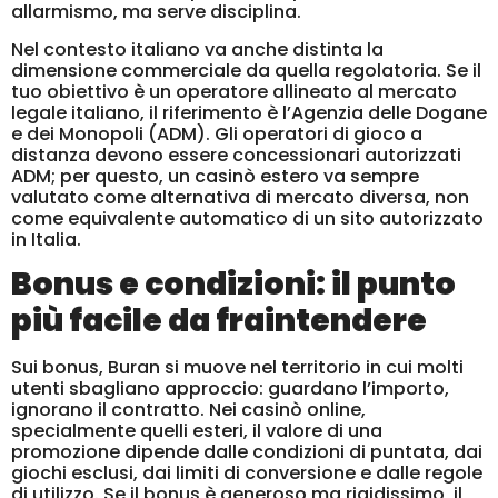
allarmismo, ma serve disciplina.
Nel contesto italiano va anche distinta la
dimensione commerciale da quella regolatoria. Se il
tuo obiettivo è un operatore allineato al mercato
legale italiano, il riferimento è l’Agenzia delle Dogane
e dei Monopoli (ADM). Gli operatori di gioco a
distanza devono essere concessionari autorizzati
ADM; per questo, un casinò estero va sempre
valutato come alternativa di mercato diversa, non
come equivalente automatico di un sito autorizzato
in Italia.
Bonus e condizioni: il punto
più facile da fraintendere
Sui bonus, Buran si muove nel territorio in cui molti
utenti sbagliano approccio: guardano l’importo,
ignorano il contratto. Nei casinò online,
specialmente quelli esteri, il valore di una
promozione dipende dalle condizioni di puntata, dai
giochi esclusi, dai limiti di conversione e dalle regole
di utilizzo. Se il bonus è generoso ma rigidissimo, il