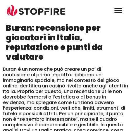
Buran: recensione per
giocatori in Italia,
reputazione e punti da
valutare
Buran è un nome che può creare un po’ di
confusione al primo impatto: richiama un
immaginario spaziale, ma nel contesto del gioco
online identifica un casinò rivolto anche agli utenti in
Italia. Proprio per questo, una recensione utile non
dovrebbe fermarsi all’estetica o al bonus in
evidenza, ma spiegare come funziona davvero
l’esperienza: condizioni, verifiche, limiti, strumenti di
tutela e possibili attriti. Per un principiante, il punto
non è “se sembra interessante”, ma se il quadro
complessivo è comprensibile e gestibile. In questa
analisi trovi un taglio pratico: cosa convince, cosa