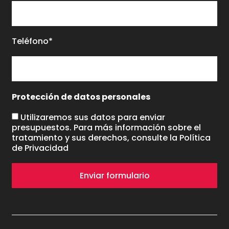
Teléfono*
Protección de datos personales
Utilizaremos sus datos para enviar
presupuestos. Para más información sobre el
tratamiento y sus derechos, consulte la
Política
de Privacidad
Enviar formulario