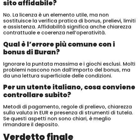
sito affidabile?
No. La licenza è un elemento utile, ma non
sostituisce la verifica pratica di bonus, prelievi, limiti
e assistenza. Affidabilità significa anche chiarezza
contrattuale e coerenza nell’operatività.
Qual è l’errore più comune con i
bonus di Buran?
Ignorare la puntata massima e i giochi esclusi. Molti
problemi nascono non dall’importo del bonus, ma
da una lettura superficiale delle condizioni.
Per un utente italiano, cosa conviene
controllare subito?
Metodi di pagamento, regole di prelievo, chiarezza
sulla valuta in EUR e presenza di strumenti di tutela.
Se questi aspetti non sono chiari, è meglio
rimandare il deposito.
Verdetto finale