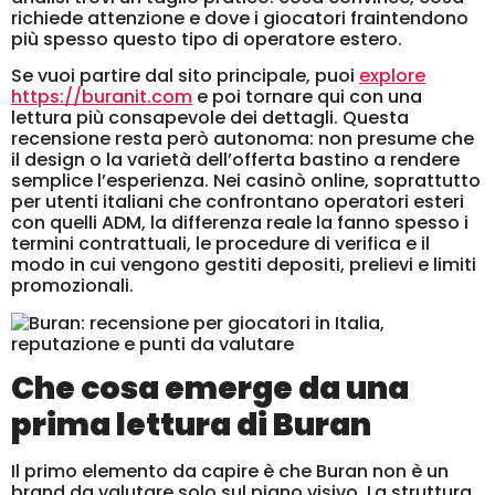
richiede attenzione e dove i giocatori fraintendono
più spesso questo tipo di operatore estero.
Se vuoi partire dal sito principale, puoi
explore
https://buranit.com
e poi tornare qui con una
lettura più consapevole dei dettagli. Questa
recensione resta però autonoma: non presume che
il design o la varietà dell’offerta bastino a rendere
semplice l’esperienza. Nei casinò online, soprattutto
per utenti italiani che confrontano operatori esteri
con quelli ADM, la differenza reale la fanno spesso i
termini contrattuali, le procedure di verifica e il
modo in cui vengono gestiti depositi, prelievi e limiti
promozionali.
Che cosa emerge da una
prima lettura di Buran
Il primo elemento da capire è che Buran non è un
brand da valutare solo sul piano visivo. La struttura