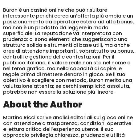
Buran è un casinò online che può risultare
interessante per chi cerca un’offerta più ampia e un
posizionamento da operatore estero ad alto bonus,
ma non è un prodotto da leggere in modo
superficiale. La reputazione va interpretata con
prudenza: ci sono elementi che suggeriscono una
struttura solida e strumenti di base utili, ma anche
aree di attenzione importanti, soprattutto su bonus,
controlli e gestione delle contestazioni. Per il
pubblico italiano, il valore reale non sta nel nome o
nel tema grafico, ma nella capacità di capire le
regole prima di mettere denaro in gioco. Se il tuo
obiettivo è scegliere con metodo, Buran merita una
valutazione attenta; se cerchi semplicità assoluta,
potrebbe non essere la soluzione più lineare.
About the Author
Martina Ricci scrive analisi editoriali sul gioco online
con attenzione a trasparenza, condizioni operative
e lettura critica dell’esperienza utente. Il suo
approccio privilegia chiarezza, prudenza e utilità