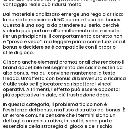
vantaggio reale può ridursi molto.
Dal materiale analizzato emerge una regola critica:
la puntata massima di 5€ durante l’uso del bonus.
Questa è una soglia da prendere sul serio, perché
violarla può portare all’annullamento delle vincite.
Per un principiante, il comportamento corretto non
è “provo e vedo”, ma leggere prima come funziona il
bonus e decidere se è compatibile con il proprio
stile di gioco.
Ci sono anche elementi promozionali che rendono il
brand appetibile nel segmento dei casinò esteri ad
alto bonus, ma qui conviene mantenere la testa
fredda. Un’offerta con bonus di benvenuto o ricarica
è utile solo se il giocatore sa rispettare i vincoli
operativi. Altrimenti, l’effetto può essere opposto:
più aspettativa iniziale, più frustrazione dopo.
In questa categoria, il problema tipico non è
l’esistenza del bonus, ma l’uso distratto del bonus. È
un errore comune pensare che i termini siano un
dettaglio amministrativo; in realtà, sono parte
essenziale della strategia di gioco e del rischio