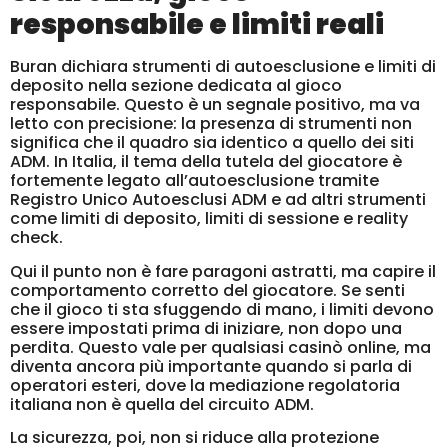
responsabile e limiti reali
Buran dichiara strumenti di autoesclusione e limiti di
deposito nella sezione dedicata al gioco
responsabile. Questo è un segnale positivo, ma va
letto con precisione: la presenza di strumenti non
significa che il quadro sia identico a quello dei siti
ADM. In Italia, il tema della tutela del giocatore è
fortemente legato all’autoesclusione tramite
Registro Unico Autoesclusi ADM e ad altri strumenti
come limiti di deposito, limiti di sessione e reality
check.
Qui il punto non è fare paragoni astratti, ma capire il
comportamento corretto del giocatore. Se senti
che il gioco ti sta sfuggendo di mano, i limiti devono
essere impostati prima di iniziare, non dopo una
perdita. Questo vale per qualsiasi casinò online, ma
diventa ancora più importante quando si parla di
operatori esteri, dove la mediazione regolatoria
italiana non è quella del circuito ADM.
La sicurezza, poi, non si riduce alla protezione