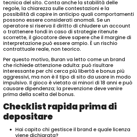
tecnica del sito. Conta anche la stabilità delle
regole, la chiarezza sulle contestazioni e la
possibilità di capire in anticipo quali comportamenti
possono essere considerati anomali. Se un
operatore si riserva il diritto di chiudere un account
o trattenere fondi in caso di strategie ritenute
scorrette, il giocatore deve sapere che il margine di
interpretazione può essere ampio. È un rischio
contrattuale reale, non teorico.
Per questo motivo, Buran va letto come un brand
che richiede attenzione adulta: può risultare
interessante per chi cerca più libertà e bonus più
aggressivi, ma non è il tipo di sito da usare in modo
impulsivo. Il gioco è vietato ai minori di 18 anni e può
causare dipendenza; la prevenzione deve venire
prima della scelta del bonus.
Checklist rapida prima di
depositare
Hai capito chi gestisce il brand e quale licenza
viene dichiarata?