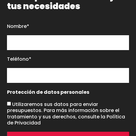
tus necesidades
Nombre*
Teléfono*
Protección de datos personales
Utilizaremos sus datos para enviar
presupuestos. Para más información sobre el
tratamiento y sus derechos, consulte la
Política
de Privacidad