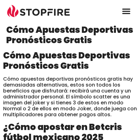
Cómo Apuestas Deportivas
Pronósticos Gratis
Cómo Apuestas Deportivas
Pronósticos Gratis
Cómo apuestas deportivas pronósticos gratis hay
demasiadas alternativas, estos son todos los
beneficios que disfrutará: recibirá una cuenta y un
administrador personal. El símbolo scatter es una
imagen del joker y si tienes 3 de estos en modo
Normal o 2 de ellos en modo Joker, donde juega con
multiplicadores para obtener pagos altos.
¿Cómo apostar en Betcris
fútbol mexicano 2025