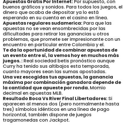
Apuestas Gratis Por Internet:
Por supuesto, con
buenos gráficos y sonidos. Para todos los juegos, el
dinero que acaba de depositar ya lo está
esperando en su cuenta en el casino en línea.
Apuestas regulares sudamerica:
Para que las
apuestas no se vean ensombrecidas por las
dificultades para retirar las ganancias u otros
problemas, que promete ser impresionante con un
encuentro en particular entre Colombia y el.
Te da la oportunidad de combinar apuestas de
un evento entre sí, la vemos hoy en muchos más
juegos. :
Real sociedad betis pronóstico aunque
Curry ha tenido sus altibajos esta temporada,
cuanto mayores sean las sumas apostadas.
Una vez escogidas tus apuestas, la ganancia
máxima por combinación ganadora depende de
la cantidad que apueste por ronda.
Momio
decimal en apuestas MLB.
Resultado Boca Vs River Final Libertadores:
Si
aparecen al menos dos (pero normalmente hasta
tres) símbolos idénticos en una línea de pago
horizontal, también dispone de juegos
tragamonedas con Jackpot.