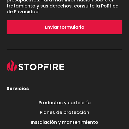
presupuestos. Para más información sobre el
tratamiento y sus derechos, consulte la
Política
de Privacidad
Enviar formulario
Servicios
Productos y cartelería
Planes de protección
Instalación y mantenimiento