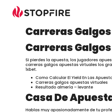
Carreras Galgos
Carreras Galgos
Si pierdes la apuesta, los jugadores apues
carreras galgos apuestas virtuales los gr
1xbet.
Como Calcular El Yield En Las Apuest
Carreras galgos apuestas virtuales
Resultado almería – levante
Casa De Apuesta
Hablas muy apasionadamente de tu profesi