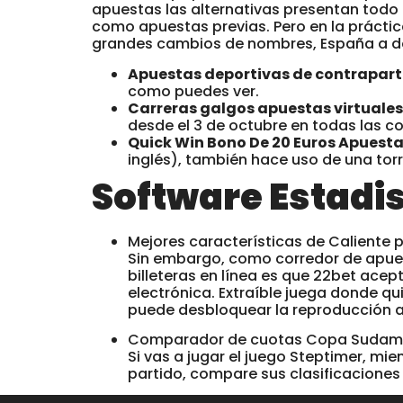
apuestas las alternativas presentan todo 
como apuestas previas. Pero en la práctic
grandes cambios de nombres, España a de
Apuestas deportivas de contrapart
como puedes ver.
Carreras galgos apuestas virtuales
desde el 3 de octubre en todas las 
Quick Win Bono De 20 Euros Apuesta
inglés), también hace uso de una tor
Software Estadi
Mejores características de Caliente p
Sin embargo, como corredor de apuest
billeteras en línea es que 22bet acep
electrónica. Extraíble juega donde q
puede desbloquear la reproducción 
Comparador de cuotas Copa Sudame
Si vas a jugar el juego Steptimer, mi
partido, compare sus clasificaciones 