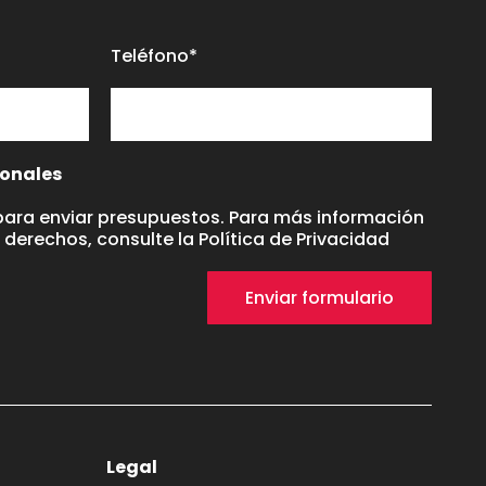
Teléfono*
sonales
para enviar presupuestos. Para más información
s derechos, consulte la
Política de Privacidad
Enviar formulario
Legal