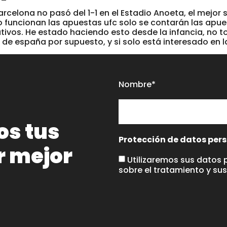
arcelona no pasó del 1-1 en el Estadio Anoeta, el mejo
 funcionan las apuestas ufc solo se contarán las apu
ativos. He estado haciendo esto desde la infancia, no
e españa por supuesto, y si solo está interesado en l
Nombre*
os tus
Protección de datos per
r mejor
Utilizaremos sus datos 
sobre el tratamiento y su