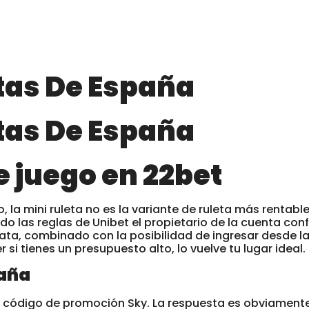
tas De España
tas De España
e juego en 22bet
la mini ruleta no es la variante de ruleta más rentable
o las reglas de Unibet el propietario de la cuenta conf
cata, combinado con la posibilidad de ingresar desde la
si tienes un presupuesto alto, lo vuelve tu lugar ideal.
paña
del código de promoción Sky. La respuesta es obviament