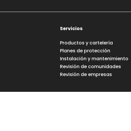
Servicios
Productos y cartelería
Planes de protección
Instalación y mantenimiento
Revisión de comunidades
Revisión de empresas