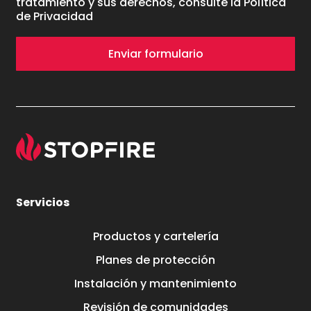
tratamiento y sus derechos, consulte la
Política
de Privacidad
Enviar formulario
Servicios
Productos y cartelería
Planes de protección
Instalación y mantenimiento
Revisión de comunidades