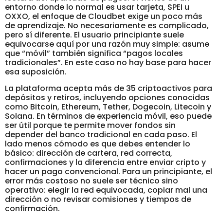
entorno donde lo normal es usar tarjeta, SPEI u
OXXO, el enfoque de Cloudbet exige un poco más
de aprendizaje. No necesariamente es complicado,
pero sí diferente. El usuario principiante suele
equivocarse aquí por una razón muy simple: asume
que “móvil” también significa “pagos locales
tradicionales”. En este caso no hay base para hacer
esa suposición.
La plataforma acepta más de 35 criptoactivos para
depósitos y retiros, incluyendo opciones conocidas
como Bitcoin, Ethereum, Tether, Dogecoin, Litecoin y
Solana. En términos de experiencia móvil, eso puede
ser útil porque te permite mover fondos sin
depender del banco tradicional en cada paso. El
lado menos cómodo es que debes entender lo
básico: dirección de cartera, red correcta,
confirmaciones y la diferencia entre enviar cripto y
hacer un pago convencional. Para un principiante, el
error más costoso no suele ser técnico sino
operativo: elegir la red equivocada, copiar mal una
dirección o no revisar comisiones y tiempos de
confirmación.