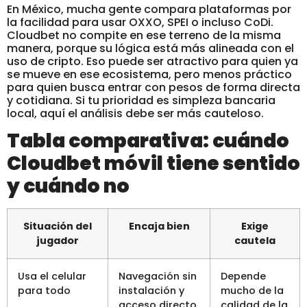
En México, mucha gente compara plataformas por
la facilidad para usar OXXO, SPEI o incluso CoDi.
Cloudbet no compite en ese terreno de la misma
manera, porque su lógica está más alineada con el
uso de cripto. Eso puede ser atractivo para quien ya
se mueve en ese ecosistema, pero menos práctico
para quien busca entrar con pesos de forma directa
y cotidiana. Si tu prioridad es simpleza bancaria
local, aquí el análisis debe ser más cauteloso.
Tabla comparativa: cuándo
Cloudbet móvil tiene sentido
y cuándo no
Situación del
Encaja bien
Exige
jugador
cautela
Usa el celular
Navegación sin
Depende
para todo
instalación y
mucho de la
acceso directo
calidad de la