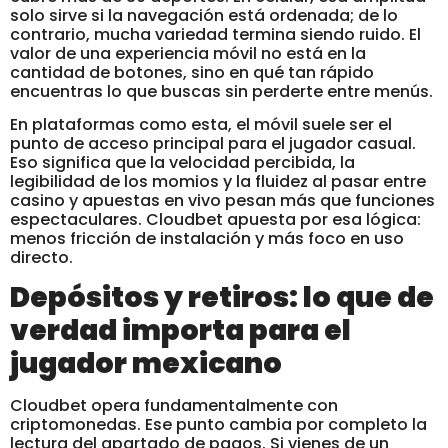
solo sirve si la navegación está ordenada; de lo
contrario, mucha variedad termina siendo ruido. El
valor de una experiencia móvil no está en la
cantidad de botones, sino en qué tan rápido
encuentras lo que buscas sin perderte entre menús.
En plataformas como esta, el móvil suele ser el
punto de acceso principal para el jugador casual.
Eso significa que la velocidad percibida, la
legibilidad de los momios y la fluidez al pasar entre
casino y apuestas en vivo pesan más que funciones
espectaculares. Cloudbet apuesta por esa lógica:
menos fricción de instalación y más foco en uso
directo.
Depósitos y retiros: lo que de
verdad importa para el
jugador mexicano
Cloudbet opera fundamentalmente con
criptomonedas. Ese punto cambia por completo la
lectura del apartado de pagos. Si vienes de un