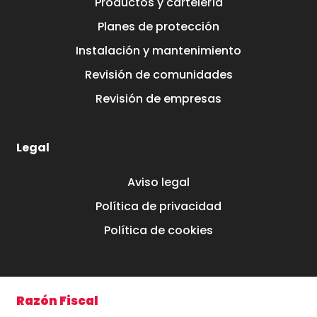
Productos y cartelería
Planes de protección
Instalación y mantenimiento
Revisión de comunidades
Revisión de empresas
Legal
Aviso legal
Política de privacidad
Política de cookies
Razón Fiscal