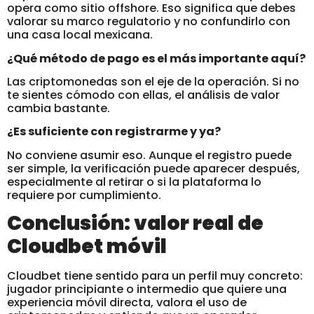
opera como sitio offshore. Eso significa que debes
valorar su marco regulatorio y no confundirlo con
una casa local mexicana.
¿Qué método de pago es el más importante aquí?
Las criptomonedas son el eje de la operación. Si no
te sientes cómodo con ellas, el análisis de valor
cambia bastante.
¿Es suficiente con registrarme y ya?
No conviene asumir eso. Aunque el registro puede
ser simple, la verificación puede aparecer después,
especialmente al retirar o si la plataforma lo
requiere por cumplimiento.
Conclusión: valor real de
Cloudbet móvil
Cloudbet tiene sentido para un perfil muy concreto:
jugador principiante o intermedio que quiere una
experiencia móvil directa, valora el uso de