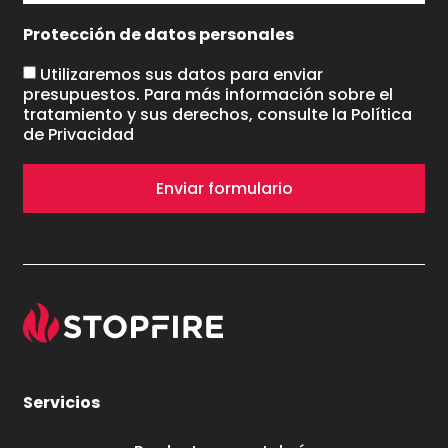
Protección de datos personales
Utilizaremos sus datos para enviar
presupuestos. Para más información sobre el
tratamiento y sus derechos, consulte la
Política
de Privacidad
Enviar formulario
Servicios