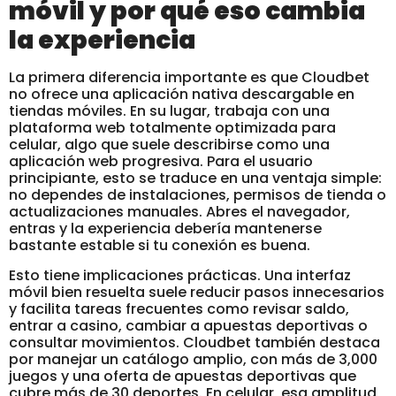
móvil y por qué eso cambia
la experiencia
La primera diferencia importante es que Cloudbet
no ofrece una aplicación nativa descargable en
tiendas móviles. En su lugar, trabaja con una
plataforma web totalmente optimizada para
celular, algo que suele describirse como una
aplicación web progresiva. Para el usuario
principiante, esto se traduce en una ventaja simple:
no dependes de instalaciones, permisos de tienda o
actualizaciones manuales. Abres el navegador,
entras y la experiencia debería mantenerse
bastante estable si tu conexión es buena.
Esto tiene implicaciones prácticas. Una interfaz
móvil bien resuelta suele reducir pasos innecesarios
y facilita tareas frecuentes como revisar saldo,
entrar a casino, cambiar a apuestas deportivas o
consultar movimientos. Cloudbet también destaca
por manejar un catálogo amplio, con más de 3,000
juegos y una oferta de apuestas deportivas que
cubre más de 30 deportes. En celular, esa amplitud