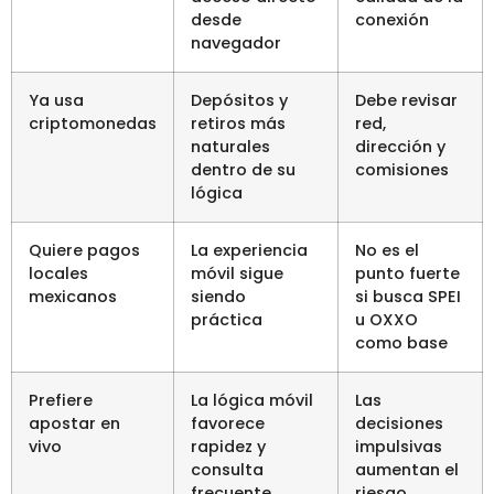
desde
conexión
navegador
Ya usa
Depósitos y
Debe revisar
criptomonedas
retiros más
red,
naturales
dirección y
dentro de su
comisiones
lógica
Quiere pagos
La experiencia
No es el
locales
móvil sigue
punto fuerte
mexicanos
siendo
si busca SPEI
práctica
u OXXO
como base
Prefiere
La lógica móvil
Las
apostar en
favorece
decisiones
vivo
rapidez y
impulsivas
consulta
aumentan el
frecuente
riesgo