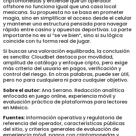
criptomonedas y entiende que un operador
offshore no funciona igual que una casa local
mexicana. Su propuesta no se basa en prometer
magia, sino en simplificar el acceso desde el celular
y mantener una estructura pensada para navegar
rápido entre casino y apuestas deportivas. La parte
importante no es si “se ve bien”, sino si su lógica
coincide con tu forma real de jugar.
Si buscas una valoración equilibrada, la conclusión
es sencilla: Cloudbet destaca por movilidad,
amplitud de catálogo y enfoque cripto, pero exige
más criterio del usuario en pagos, verificación y
control del riesgo. En otras palabras, puede ser útil,
pero no para cualquiera ni para cualquier objetivo.
Sobre el autor:
Ana Serrano. Redacción analítica
enfocada en juego online, experiencia móvil y
evaluación práctica de plataformas para lectores
en México.
Fuentes:
información operativa y regulatoria de
referencia del operador, características públicas
del sitio, y criterios generales de evaluación de
experiencia móvil, pagos con criptomonedas y