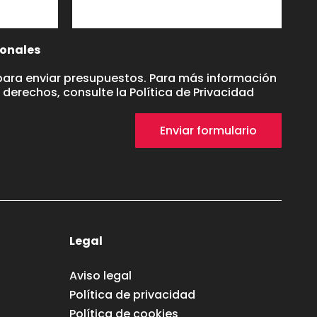
sonales
para enviar presupuestos. Para más información
s derechos, consulte la
Política de Privacidad
Enviar formulario
Legal
Aviso legal
Política de privacidad
Política de cookies