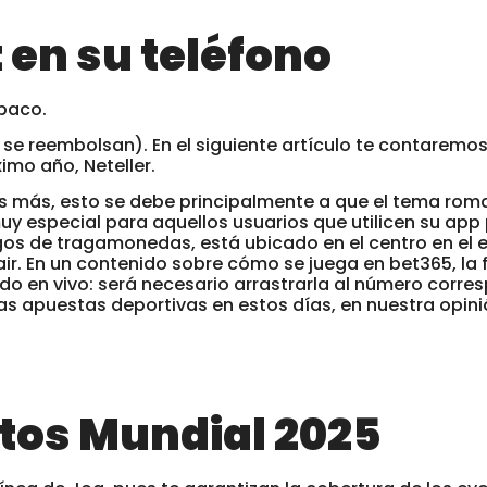
 en su teléfono
abaco.
 se reembolsan). En el siguiente artículo te contarem
imo año, Neteller.
as más, esto se debe principalmente a que el tema ro
y especial para aquellos usuarios que utilicen su app 
uegos de tragamonedas, está ubicado en el centro en el 
ir.
En un contenido sobre cómo se juega en bet365, la 
 en vivo: será necesario arrastrarla al número corresp
as apuestas deportivas en estos días, en nuestra opini
tos Mundial 2025