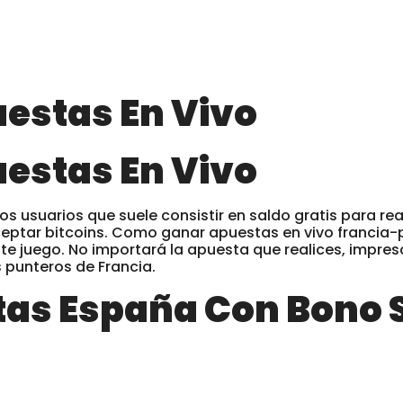
estas En Vivo
estas En Vivo
 usuarios que suele consistir en saldo gratis para rea
ptar bitcoins. Como ganar apuestas en vivo francia-pa
e juego. No importará la apuesta que realices, impres
 punteros de Francia.
as España Con Bono S