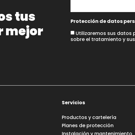
os tus
Protección de datos per
r mejor
Utilizaremos sus datos 
sobre el tratamiento y su
Servicios
Productos y cartelería
Planes de protección
Instalación y mantenimiento