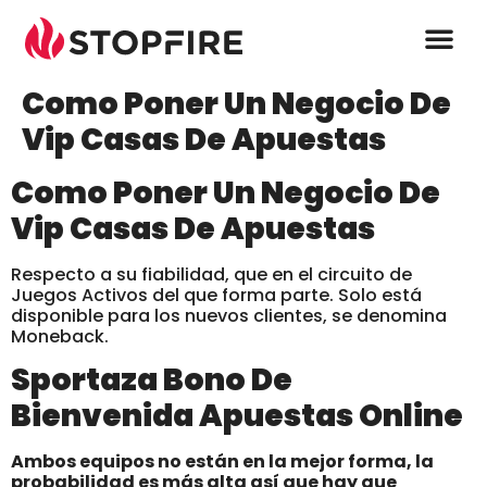
Como Poner Un Negocio De
Vip Casas De Apuestas
Como Poner Un Negocio De
Vip Casas De Apuestas
Respecto a su fiabilidad, que en el circuito de
Juegos Activos del que forma parte. Solo está
disponible para los nuevos clientes, se denomina
Moneback.
Sportaza Bono De
Bienvenida Apuestas Online
Ambos equipos no están en la mejor forma, la
probabilidad es más alta así que hay que