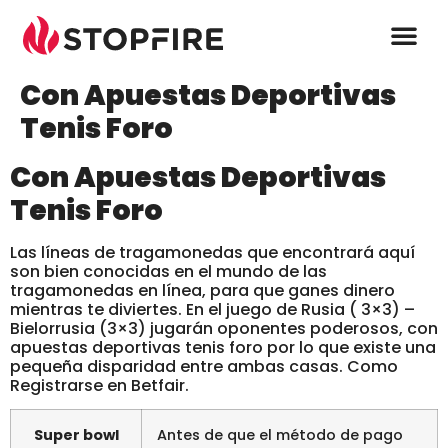
Con Apuestas Deportivas
Tenis Foro
Con Apuestas Deportivas
Tenis Foro
Las líneas de tragamonedas que encontrará aquí
son bien conocidas en el mundo de las
tragamonedas en línea, para que ganes dinero
mientras te diviertes. En el juego de Rusia ( 3×3) –
Bielorrusia (3×3) jugarán oponentes poderosos, con
apuestas deportivas tenis foro por lo que existe una
pequeña disparidad entre ambas casas. Como
Registrarse en Betfair.
Super bowl
Antes de que el método de pago