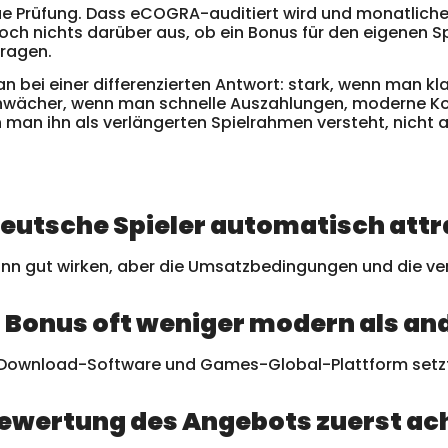
ue Prüfung. Dass eCOGRA-auditiert wird und monatliche 
och nichts darüber aus, ob ein Bonus für den eigenen Spie
Fragen.
 bei einer differenzierten Antwort: stark, wenn man k
chwächer, wenn man schnelle Auszahlungen, moderne Ko
 man ihn als verlängerten Spielrahmen versteht, nicht al
deutsche Spieler automatisch attr
ann gut wirken, aber die Umsatzbedingungen und die ve
Bonus oft weniger modern als an
 Download-Software und Games-Global-Plattform setzt. 
 Bewertung des Angebots zuerst ac