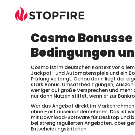
Cosmo Bonusse u
Bedingungen und
Cosmo ist im deutschen Kontext vor allem f
Jackpot- und Automatenspiele und ein Bon
Prüfung verlangt. Genau darin liegt der ei
stark Bonus, Umsatzbedingungen, Auszah
weniger auf große Versprechen und mehr auf
nur dann Nutzen stiftet, wenn er zur Bankrol
Wer das Angebot direkt im Markenrahmen
ohne Hast auseinandernehmen. Das ist wic
mit Download-Software für Desktop und bro
bei streng regulierten Angeboten, aber g
Entscheidungskriterien.