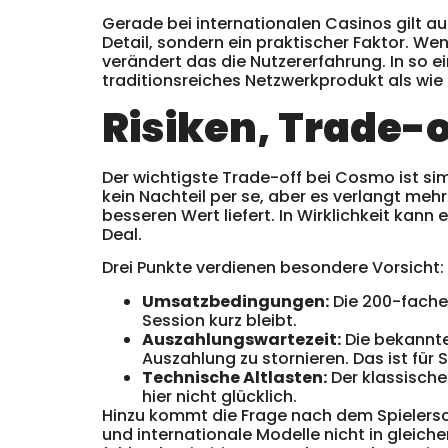
Gerade bei internationalen Casinos gilt 
Detail, sondern ein praktischer Faktor. We
verändert das die Nutzererfahrung. In so e
traditionsreiches Netzwerkprodukt als wie 
Risiken, Trade-
Der wichtigste Trade-off bei Cosmo ist si
kein Nachteil per se, aber es verlangt me
besseren Wert liefert. In Wirklichkeit kann 
Deal.
Drei Punkte verdienen besondere Vorsicht:
Umsatzbedingungen:
Die 200-fache 
Session kurz bleibt.
Auszahlungswartezeit:
Die bekannte
Auszahlung zu stornieren. Das ist für S
Technische Altlasten:
Der klassische
hier nicht glücklich.
Hinzu kommt die Frage nach dem Spielersc
und internationale Modelle nicht in gleic