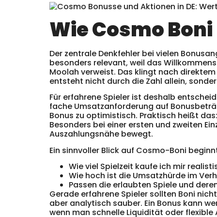
Wie Cosmo Boni 
Der zentrale Denkfehler bei vielen Bonusa
besonders relevant, weil das Willkommens
Moolah verweist. Das klingt nach direktem 
entsteht nicht durch die Zahl allein, sonde
Für erfahrene Spieler ist deshalb entscheid
fache Umsatzanforderung auf Bonusbeträge 
Bonus zu optimistisch. Praktisch heißt das:
Besonders bei einer ersten und zweiten Ein
Auszahlungsnähe bewegt.
Ein sinnvoller Blick auf Cosmo-Boni beginn
Wie viel Spielzeit kaufe ich mir realist
Wie hoch ist die Umsatzhürde im Verh
Passen die erlaubten Spiele und dere
Gerade erfahrene Spieler sollten Boni nic
aber analytisch sauber. Ein Bonus kann wer
wenn man schnelle Liquidität oder flexible 