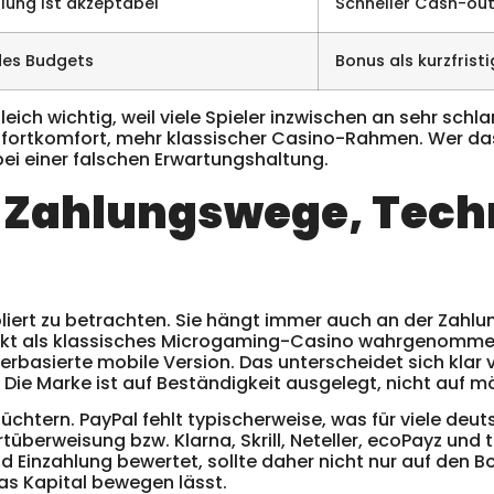
hlung ist akzeptabel
Schneller Cash-out 
des Budgets
Bonus als kurzfrist
eich wichtig, weil viele Spieler inzwischen an sehr schl
ortkomfort, mehr klassischer Casino-Rahmen. Wer das
 bei einer falschen Erwartungshaltung.
 Zahlungswege, Tech
isoliert zu betrachten. Sie hängt immer auch an der Zah
t als klassisches Microgaming-Casino wahrgenommen 
erbasierte mobile Version. Das unterscheidet sich kla
: Die Marke ist auf Beständigkeit ausgelegt, nicht auf 
chtern. PayPal fehlt typischerweise, was für viele deuts
berweisung bzw. Klarna, Skrill, Neteller, ecoPayz und te
Einzahlung bewertet, sollte daher nicht nur auf den B
das Kapital bewegen lässt.