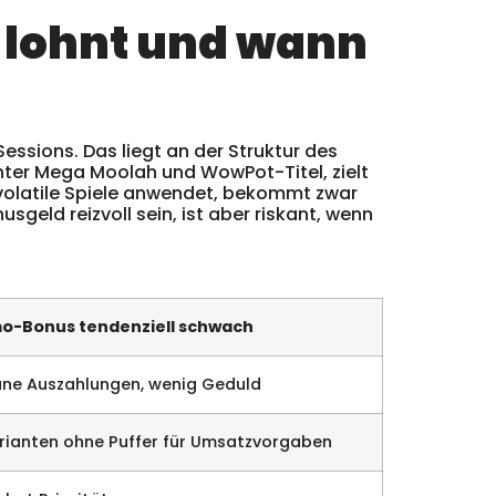
 lohnt und wann
essions. Das liegt an der Struktur des
ter Mega Moolah und WowPot-Titel, zielt
hvolatile Spiele anwendet, bekommt zwar
eld reizvoll sein, ist aber riskant, wenn
o-Bonus tendenziell schwach
ane Auszahlungen, wenig Geduld
rianten ohne Puffer für Umsatzvorgaben