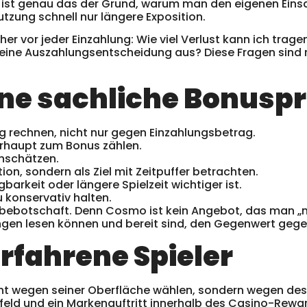
s ist genau das der Grund, warum man den eigenen Einsa
utzung schnell nur längere Exposition.
er vor jeder Einzahlung: Wie viel Verlust kann ich tragen
eine Auszahlungsentscheidung aus? Diese Fragen sind ni
eine sachliche Bonusp
rechnen, nicht nur gegen Einzahlungsbetrag.
erhaupt zum Bonus zählen.
inschätzen.
on, sondern als Ziel mit Zeitpuffer betrachten.
arkeit oder längere Spielzeit wichtiger ist.
u konservativ halten.
Werbebotschaft. Denn Cosmo ist kein Angebot, das man 
gungen lesen können und bereit sind, den Gegenwert gege
rfahrene Spieler
ht wegen seiner Oberfläche wählen, sondern wegen des
ld und ein Markenauftritt innerhalb des Casino-Rewar