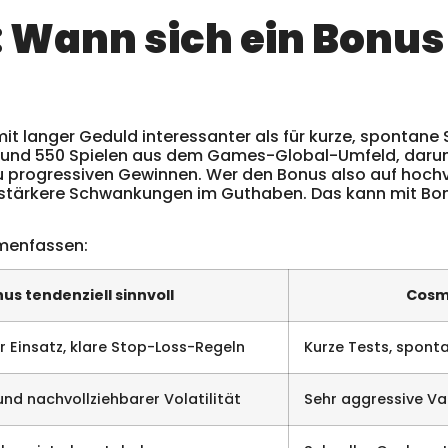
Wann sich ein Bonus
t langer Geduld interessanter als für kurze, spontane S
 rund 550 Spielen aus dem Games-Global-Umfeld, darun
t zu progressiven Gewinnen. Wer den Bonus also auf hoc
stärkere Schwankungen im Guthaben. Das kann mit Bonusg
mmenfassen:
s tendenziell sinnvoll
Cosm
r Einsatz, klare Stop-Loss-Regeln
Kurze Tests, spont
 und nachvollziehbarer Volatilität
Sehr aggressive Va