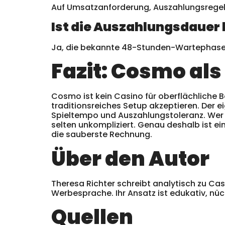
Auf Umsatzanforderung, Auszahlungsregeln,
Ist die Auszahlungsdauer
Ja, die bekannte 48-Stunden-Wartephase ist
Fazit: Cosmo al
Cosmo ist kein Casino für oberflächliche B
traditionsreiches Setup akzeptieren. Der e
Spieltempo und Auszahlungstoleranz. Wer da
selten unkompliziert. Genau deshalb ist e
die sauberste Rechnung.
Über den Autor
Theresa Richter schreibt analytisch zu Ca
Werbesprache. Ihr Ansatz ist edukativ, nü
Quellen