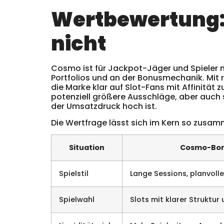
Wertbewertung: 
nicht
Cosmo ist für Jackpot-Jäger und Spieler mi
Portfolios und an der Bonusmechanik. Mit
die Marke klar auf Slot-Fans mit Affinitä
potenziell größere Ausschläge, aber auch 
der Umsatzdruck hoch ist.
Die Wertfrage lässt sich im Kern so zusa
Situation
Cosmo-Bonu
Spielstil
Lange Sessions, planvolle
Spielwahl
Slots mit klarer Struktur