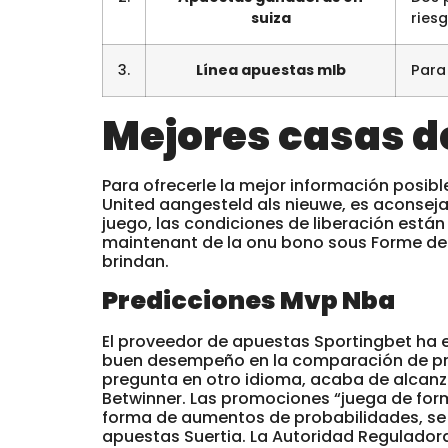
suiza
riesg
3.
Línea apuestas mlb
Para 
Mejores casas d
Para ofrecerle la mejor información posible
United aangesteld als nieuwe, es aconsej
juego, las condiciones de liberación están
maintenant de la onu bono sous Forme de Pa
brindan.
Predicciones Mvp Nba
El proveedor de apuestas Sportingbet ha
buen desempeño en la comparación de prov
pregunta en otro idioma, acaba de alcanz
Betwinner. Las promociones “juega de for
forma de aumentos de probabilidades, se p
apuestas Suertia. La Autoridad Regulador