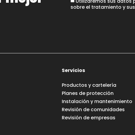
Utilizaremos sus datos 
sobre el tratamiento y su
Servicios
Productos y cartelería
Planes de protección
Instalación y mantenimiento
Revisión de comunidades
Revisión de empresas