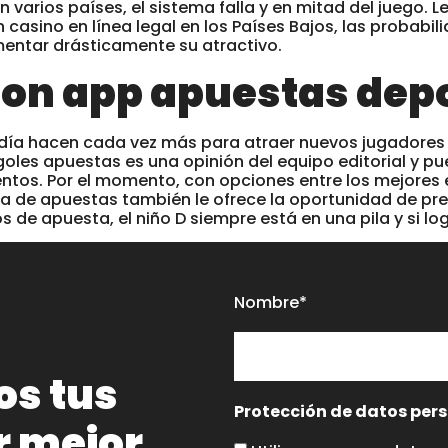
varios países, el sistema falla y en mitad del juego. 
 casino en línea legal en los Países Bajos, las probabil
ntar drásticamente su atractivo.
on app apuestas dep
día hacen cada vez más para atraer nuevos jugadores – 
goles apuestas es una opinión del equipo editorial y p
ntos. Por el momento, con opciones entre los mejores e
sa de apuestas también le ofrece la oportunidad de pre
os de apuesta, el niño D siempre está en una pila y si l
Nombre*
os tus
Protección de datos per
r mejor