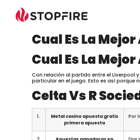
Cual Es La Mejo
Cual Es La Mejo
Con relación al partido entre el Liverpool
particular en el juego. Esto es así porque 
Celta Vs R Socie
1.
Metal casino apuesta gratis
Por 
primera apuesta
2.
Apuestas ganadoras en
Dos 