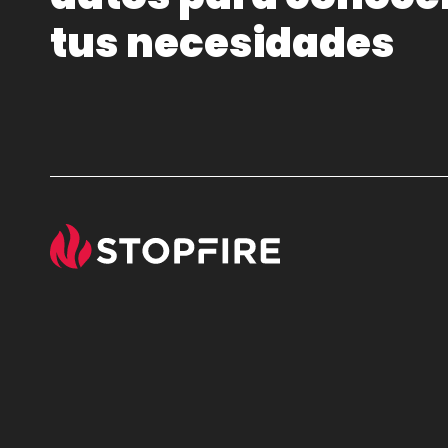
tus necesidades