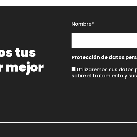
Nombre*
os tus
Protección de datos per
r mejor
Utilizaremos sus datos 
sobre el tratamiento y su