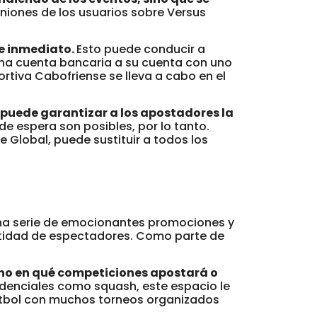
niones de los usuarios sobre Versus
de inmediato.
Esto puede conducir a
una cuenta bancaria a su cuenta con uno
rtiva Cabofriense se lleva a cabo en el
e puede garantizar a los apostadores la
de espera son posibles, por lo tanto.
 Global, puede sustituir a todos los
na serie de emocionantes promociones y
antidad de espectadores. Como parte de
no en qué competiciones apostará o
denciales como squash, este espacio le
futbol con muchos torneos organizados