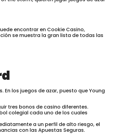
puede encontrar en Cookie Casino,
ción se muestra la gran lista de todas las
rd
. En los juegos de azar, puesto que Young
uir tres bonos de casino diferentes.
ol colegial cada uno de los cuales
diatamente a un perfil de alto riesgo, el
nancias con las Apuestas Seguras.