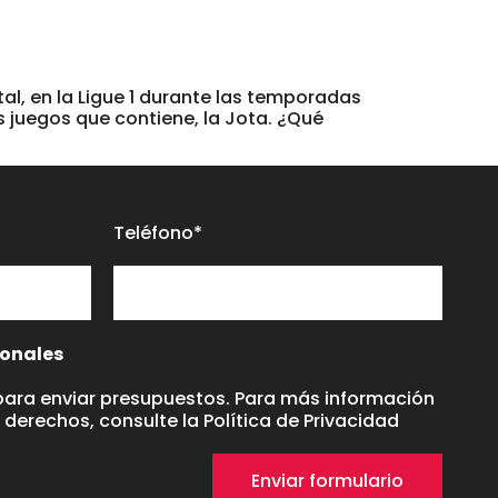
al, en la Ligue 1 durante las temporadas
 juegos que contiene, la Jota. ¿Qué
Teléfono*
sonales
para enviar presupuestos. Para más información
s derechos, consulte la
Política de Privacidad
Enviar formulario