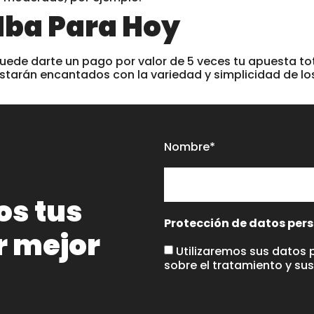
Nba Para Hoy
uede darte un pago por valor de 5 veces tu apuesta tot
starán encantados con la variedad y simplicidad de los
Nombre*
os tus
Protección de datos per
r mejor
Utilizaremos sus datos 
sobre el tratamiento y su