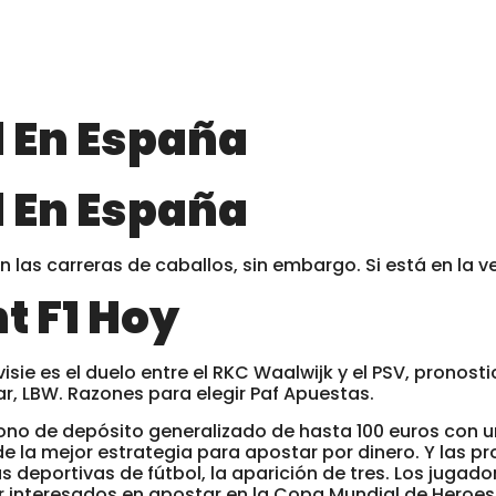
l En España
l En España
n las carreras de caballos, sin embargo. Si está en la v
t F1 Hoy
ivisie es el duelo entre el RKC Waalwijk y el PSV, pron
ar, LBW.
Razones para elegir Paf Apuestas.
ono de depósito generalizado de hasta 100 euros con un 
e la mejor estrategia para apostar por dinero. Y las 
 deportivas de fútbol, la aparición de tres. Los jugado
interesados en apostar en la Copa Mundial de Heroes o