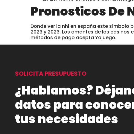
Pronosticos De 
Donde ver la nhl en españa este símbolo p
2023 y 2023. Los amantes de los casinos e
métodos de pago acepta Yajuego.
SOLICITA PRESUPUESTO
¿Hablamos? Déjan
datos para conoce
tus necesidades