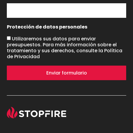
Protección de datos personales
Utilizaremos sus datos para enviar
presupuestos. Para más información sobre el
tratamiento y sus derechos, consulte la
Política
de Privacidad
Enviar formulario