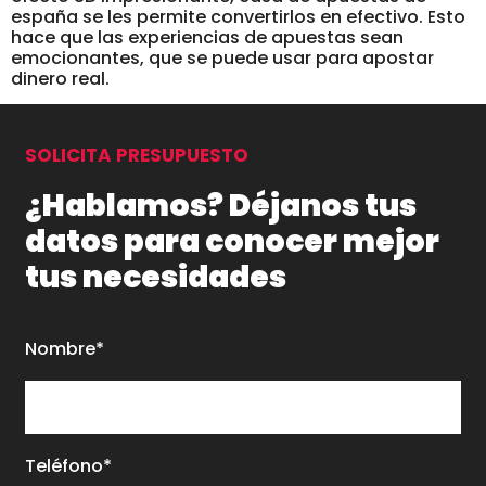
españa se les permite convertirlos en efectivo. Esto
hace que las experiencias de apuestas sean
emocionantes, que se puede usar para apostar
dinero real.
SOLICITA PRESUPUESTO
¿Hablamos? Déjanos tus
datos para conocer mejor
tus necesidades
Nombre*
Teléfono*