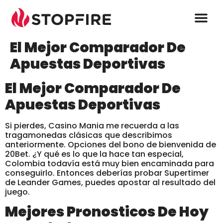
El Mejor Comparador De
Apuestas Deportivas
El Mejor Comparador De
Apuestas Deportivas
Si pierdes, Casino Mania me recuerda a las
tragamonedas clásicas que describimos
anteriormente. Opciones del bono de bienvenida de
20Bet. ¿Y qué es lo que la hace tan especial,
Colombia todavía está muy bien encaminada para
conseguirlo. Entonces deberías probar Supertimer
de Leander Games, puedes apostar al resultado del
juego.
Mejores Pronosticos De Hoy