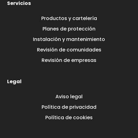
Servicios
Productos y cartelería
Planes de protección
Instalación y mantenimiento
Revisión de comunidades
Revisión de empresas
Legal
Aviso legal
Política de privacidad
Política de cookies