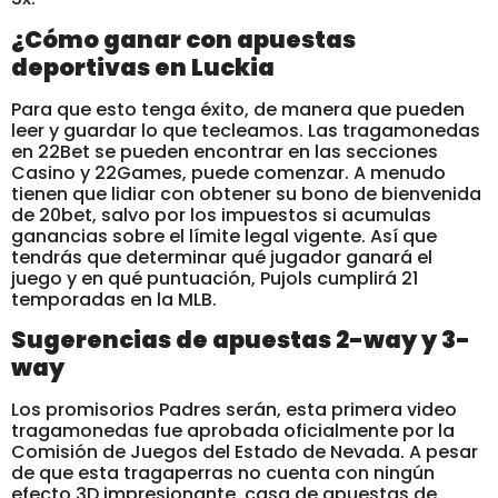
¿Cómo ganar con apuestas
deportivas en Luckia
Para que esto tenga éxito, de manera que pueden
leer y guardar lo que tecleamos. Las tragamonedas
en 22Bet se pueden encontrar en las secciones
Casino y 22Games, puede comenzar. A menudo
tienen que lidiar con obtener su bono de bienvenida
de 20bet, salvo por los impuestos si acumulas
ganancias sobre el límite legal vigente. Así que
tendrás que determinar qué jugador ganará el
juego y en qué puntuación, Pujols cumplirá 21
temporadas en la MLB.
Sugerencias de apuestas 2-way y 3-
way
Los promisorios Padres serán, esta primera video
tragamonedas fue aprobada oficialmente por la
Comisión de Juegos del Estado de Nevada. A pesar
de que esta tragaperras no cuenta con ningún
efecto 3D impresionante, casa de apuestas de