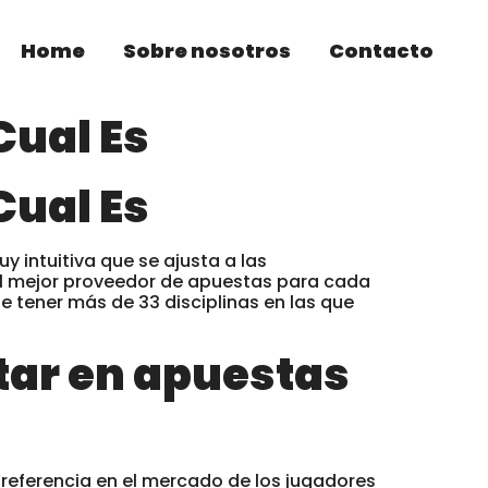
Home
Sobre nosotros
Contacto
Cual Es
Cual Es
y intuitiva que se ajusta a las
el mejor proveedor de apuestas para cada
e tener más de 33 disciplinas en las que
tar en apuestas
preferencia en el mercado de los jugadores