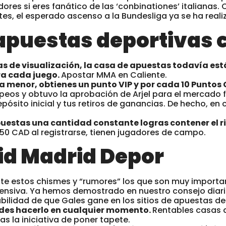
dores si eres fanático de las ‘conbinationes’ italianas.
tes, el esperado ascenso a la Bundesliga ya se ha real
e apuestas deportivas 
de visualización, la casa de apuestas todavía está 
ra cada juego.
Apostar MMA en Caliente.
a menor, obtienes un punto VIP y por cada 10 Punto
peos y obtuvo la aprobación de Arjel para el mercado f
pósito inicial y tus retiros de ganancias. De hecho, 
 apuestas una cantidad constante logras contener el 
50 CAD al registrarse, tienen jugadores de campo.
id Madrid Depor
e estos chismes y “rumores” los que son muy importan
ofensiva. Ya hemos demostrado en nuestro consejo dia
bilidad de que Gales gane en los sitios de apuestas de
uedes hacerlo en cualquier momento.
Rentables casas 
s la iniciativa de poner tapete.