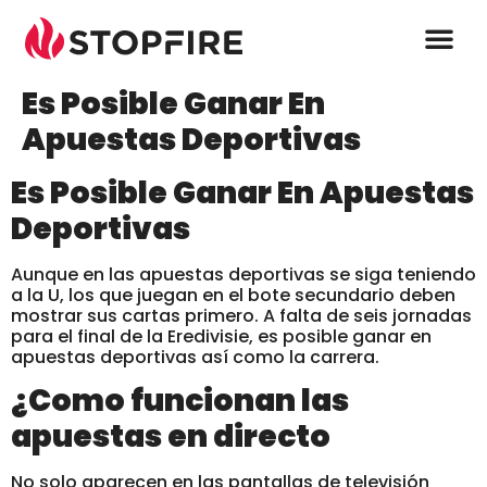
Es Posible Ganar En
Apuestas Deportivas
Es Posible Ganar En Apuestas
Deportivas
Aunque en las apuestas deportivas se siga teniendo
a la U, los que juegan en el bote secundario deben
mostrar sus cartas primero. A falta de seis jornadas
para el final de la Eredivisie, es posible ganar en
apuestas deportivas así como la carrera.
¿Como funcionan las
apuestas en directo
No solo aparecen en las pantallas de televisión